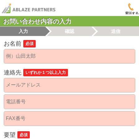
電話する
お問い合わせ内容の入力
入力
確認
送信
お名前
必須
連絡先
いずれか１つ以上入力
要望
必須