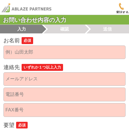
電話する
お問い合わせ内容の入力
入力
確認
送信
お名前
必須
連絡先
いずれか１つ以上入力
要望
必須