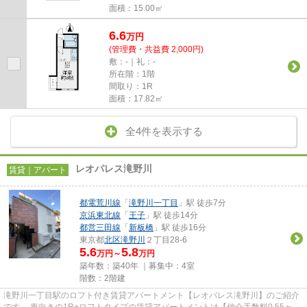
面積：15.00㎡
6.6
万
円
(管理費・共益費 2,000円)
敷：-｜礼：-
所在階：1階
間取り：1R
面積：17.82㎡
全4件を表示する
レオパレス滝野川
賃貸｜アパート
都電荒川線
「
滝野川一丁目
」駅 徒歩7分
京浜東北線
「
王子
」駅 徒歩14分
都営三田線
「
新板橋
」駅 徒歩16分
東京都
北区
滝野川
２丁目28-6
5.6
5.8
万円～
万円
築年数：築40年 ｜募集中：
4室
階数：2階建
滝野川一丁目駅のロフト付き賃貸アパートメント【レオパレス滝野川】のご紹介
です。 東向きの1R+ロフトタイプの賃貸アパートメントは【仲介手数料0.55ヶ