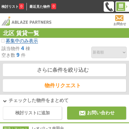
0
0
検討リスト
最近見た物件
お問合せ
北区 賃貸一覧
募集中のみ表示
4
該当物件
棟
9
空き数
件
さらに条件を絞り込む
物件リクエスト
チェックした物件をまとめて
検討リストに追加
お問い合わせ
レオパレス赤羽台
賃貸｜アパート