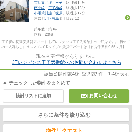
京浜東北線
「
王子
」駅 徒歩16分
南北線
「
王子神谷
」駅 徒歩18分
都電荒川線
「
梶原
」駅 徒歩17分
東京都
北区
豊島
３丁目22-12
-
築年数：築8年
階数：2階建
王子駅の初期安賃貸アパート【JTレジデンス王子弐番館】のご紹介です。 初めて
の一人暮らしにオススメの1Kタイプの賃貸アパートは【仲介手数料0.55ヶ月】で
す。 寝室や物置等、用途に...
現在空室情報がありません。
JTレジデンス王子弐番館へのお問い合わせはこちら
該当公開件数
4
棟 空き数
9
件
1-4
棟表示
チェックした物件をまとめて
検討リストに追加
お問い合わせ
さらに条件を絞り込む
物件リクエスト