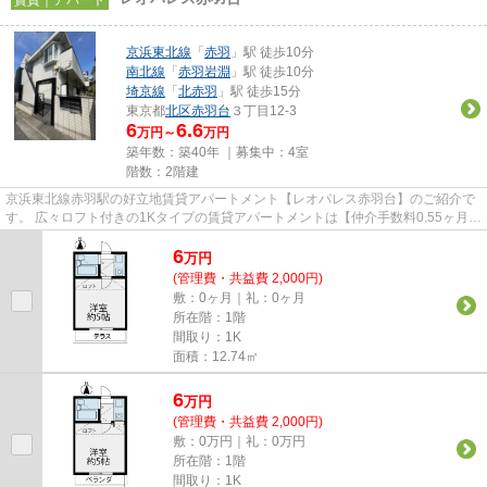
京浜東北線
「
赤羽
」駅 徒歩10分
南北線
「
赤羽岩淵
」駅 徒歩10分
埼京線
「
北赤羽
」駅 徒歩15分
東京都
北区
赤羽台
３丁目12-3
6
6.6
万円～
万円
築年数：築40年 ｜募集中：
4室
階数：2階建
京浜東北線赤羽駅の好立地賃貸アパートメント【レオパレス赤羽台】のご紹介で
す。 広々ロフト付きの1Kタイプの賃貸アパートメントは【仲介手数料0.55ヶ月】
です。 3駅3路線利用可能で...
6
万
円
(管理費・共益費 2,000円)
敷：0ヶ月｜礼：0ヶ月
所在階：1階
間取り：1K
面積：12.74㎡
6
万
円
(管理費・共益費 2,000円)
敷：0万円｜礼：0万円
所在階：1階
間取り：1K