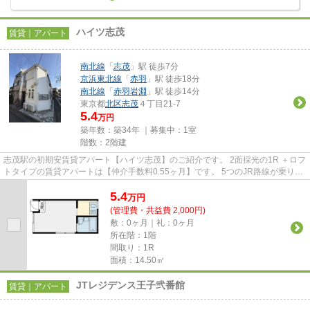
ハイツ志茂
賃貸｜アパート
南北線
「
志茂
」駅 徒歩7分
京浜東北線
「
赤羽
」駅 徒歩18分
南北線
「
赤羽岩淵
」駅 徒歩14分
東京都
北区
志茂
４丁目21-7
5.4
万円
築年数：築34年 ｜募集中：
1室
階数：2階建
志茂駅の初期安賃貸アパート【ハイツ志茂】のご紹介です。 2面採光の1R ＋ロフ
トタイプの賃貸アパートは【仲介手数料0.55ヶ月】です。 5つのJR路線が乗り入
れている赤羽駅まで徒歩圏...
5.4
万
円
(管理費・共益費 2,000円)
敷：0ヶ月｜礼：0ヶ月
所在階：1階
間取り：1R
面積：14.50㎡
JTレジデンス王子弐番館
賃貸｜アパート