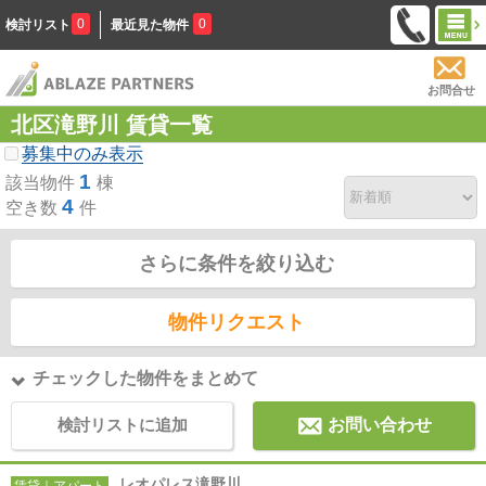
0
0
検討リスト
最近見た物件
お問合せ
北区滝野川 賃貸一覧
募集中のみ表示
1
該当物件
棟
4
空き数
件
さらに条件を絞り込む
物件リクエスト
チェックした物件をまとめて
検討リストに追加
お問い合わせ
レオパレス滝野川
賃貸｜アパート