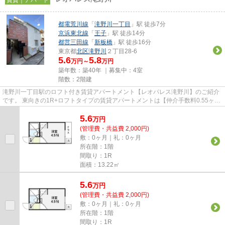
都電荒川線
「
滝野川一丁目
」駅 徒歩7分
京浜東北線
「
王子
」駅 徒歩14分
都営三田線
「
新板橋
」駅 徒歩16分
東京都
北区
滝野川
２丁目28-6
5.6
5.8
万円～
万円
築年数：築40年 ｜募集中：
4室
階数：2階建
滝野川一丁目駅のロフト付き賃貸アパートメント【レオパレス滝野川】のご紹介
です。 東向きの1R+ロフトタイプの賃貸アパートメントは【仲介手数料0.55ヶ
月】です。 敷金＆礼金0円で初...
5.6
万
円
(管理費・共益費 2,000円)
敷：0ヶ月｜礼：0ヶ月
所在階：1階
間取り：1R
面積：13.22㎡
5.6
万
円
(管理費・共益費 2,000円)
敷：0ヶ月｜礼：0ヶ月
所在階：1階
間取り：1R