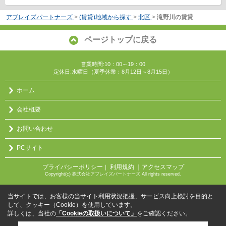
アブレイズパートナーズ
>
(賃貸)地域から探す
>
北区
>
滝野川の賃貸
ページトップに戻る
営業時間:10：00～19：00
定休日:水曜日（夏季休業：8月12日～8月15日）
ホーム
会社概要
お問い合わせ
PCサイト
プライバシーポリシー
利用規約
｜アクセスマップ
｜
Copyright(c) 株式会社アブレイズパートナーズ All rights reserved.
当サイトでは、お客様の当サイト利用状況把握、サービス向上検討を目的と
して、クッキー（Cookie）を使用しています。
詳しくは、当社の
「Cookieの取扱いについて」
をご確認ください。