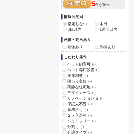
5
件が該当
情報公開日
指定しない
本日
3日以内
1週間以内
画像・動画あり
画像あり
動画あり
こだわり条件
ペット飼育可
(-)
ペット専用設備
(-)
楽器相談
(-)
陽当り良好
(-)
閑静な住宅地
(-)
デザイナーズ
(-)
リノベーション済
(-)
保証人不要
(-)
事務所可
(-)
２人入居可
(-)
バリアフリー
(-)
分割可
(-)
分譲タイプ
(-)