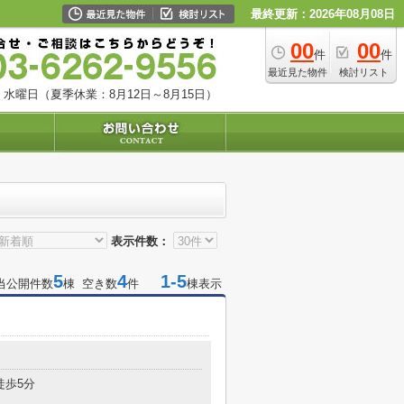
最終更新：2026年08月08日
00
00
件
件
最近見た物件
検討リスト
水曜日（夏季休業：8月12日～8月15日）
表示件数：
5
4
1-5
当公開件数
棟 空き数
件
棟表示
徒歩5分