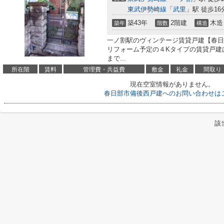
東武伊勢崎線
「
武里
」駅 徒歩16
築43年
2階建
木造
築年
階数
構造
一ノ割駅のヴィンテージ賃貸戸建【春日
リフォーム予定の４Kタイプの賃貸戸建は
まで...
所在階
賃料
管理費・共益費
敷金
礼金
間取り
現在空室情報がありません。
春日部市備後西戸建へのお問い合わせは
該