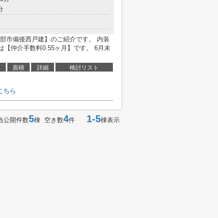
分
部市備後西戸建】のご紹介です。 内装
【仲介手数料0.55ヶ月】です。 6月末
面積
詳細
検討リスト
こちら
5
4
1-5
当公開件数
棟 空き数
件
棟表示