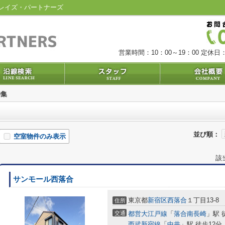
レイズ・パートナーズ
営業時間：10：00～19：00
定休日：
特集
並び順：
空室物件のみ表示
該
サンモール西落合
東京都
新宿区
西落合
１丁目13-8
住所
交通
都営大江戸線
「
落合南長崎
」駅 
西武新宿線
「
中井
」駅 徒歩12分