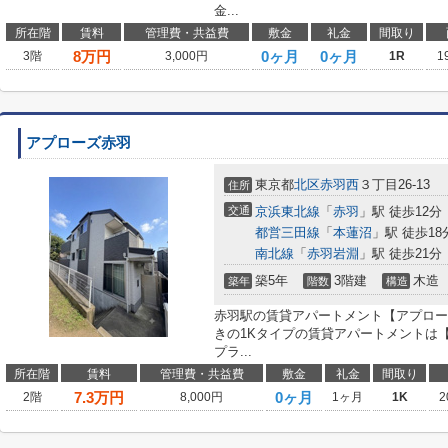
金...
所在階
賃料
管理費・共益費
敷金
礼金
間取り
8
万円
0ヶ月
0ヶ月
3階
3,000円
1R
1
アプローズ赤羽
東京都
北区
赤羽西
３丁目26-13
住所
交通
京浜東北線
「
赤羽
」駅 徒歩12分
都営三田線
「
本蓮沼
」駅 徒歩18
南北線
「
赤羽岩淵
」駅 徒歩21分
築5年
3階建
木造
築年
階数
構造
赤羽駅の賃貸アパートメント【アプロー
きの1Kタイプの賃貸アパートメントは【
プラ...
所在階
賃料
管理費・共益費
敷金
礼金
間取り
7.3
万円
0ヶ月
2階
8,000円
1ヶ月
1K
2