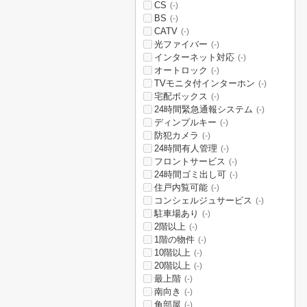
CS
(-)
BS
(-)
CATV
(-)
光ファイバー
(-)
インターネット対応
(-)
オートロック
(-)
TVモニタ付インターホン
(-)
宅配ボックス
(-)
24時間緊急通報システム
(-)
ディンプルキー
(-)
防犯カメラ
(-)
24時間有人管理
(-)
フロントサービス
(-)
24時間ゴミ出し可
(-)
住戸内覧可能
(-)
コンシェルジュサービス
(-)
駐車場あり
(-)
2階以上
(-)
1階の物件
(-)
10階以上
(-)
20階以上
(-)
最上階
(-)
南向き
(-)
角部屋
(-)