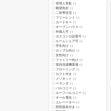
管理人常駐
(-)
眺望良好
(-)
二世帯住宅
(-)
フリーレント
(-)
カードキー
(-)
オープンハウス
(-)
外国人可
(-)
ガスコンロ設置可
(-)
ルームシェア可
(-)
学生向け
(-)
カップル向け
(-)
女性向け
(-)
ファミリー向け
(-)
室内洗濯機置場
(-)
フローリング
(-)
ロフト付き
(-)
メゾネット
(-)
ベランダ
(-)
バルコニー
(-)
ルーフバルコニー
(-)
オール電化
(-)
エレベーター
(-)
照明器具付き
(-)