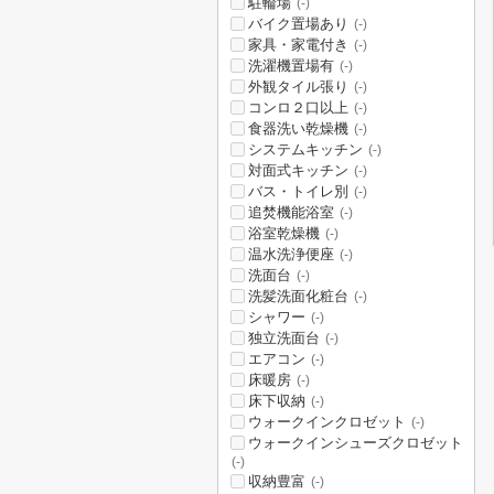
駐輪場
(-)
バイク置場あり
(-)
家具・家電付き
(-)
洗濯機置場有
(-)
外観タイル張り
(-)
コンロ２口以上
(-)
食器洗い乾燥機
(-)
システムキッチン
(-)
対面式キッチン
(-)
バス・トイレ別
(-)
追焚機能浴室
(-)
浴室乾燥機
(-)
温水洗浄便座
(-)
洗面台
(-)
洗髪洗面化粧台
(-)
シャワー
(-)
独立洗面台
(-)
エアコン
(-)
床暖房
(-)
床下収納
(-)
ウォークインクロゼット
(-)
ウォークインシューズクロゼット
(-)
収納豊富
(-)