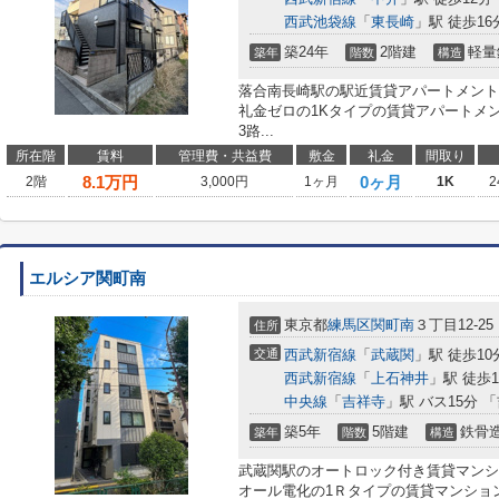
西武池袋線
「
東長崎
」駅 徒歩16
築24年
2階建
軽量
築年
階数
構造
落合南長崎駅の駅近賃貸アパートメント
礼金ゼロの1Kタイプの賃貸アパートメント
3路...
所在階
賃料
管理費・共益費
敷金
礼金
間取り
8.1
万円
0ヶ月
2階
3,000円
1ヶ月
1K
2
エルシア関町南
東京都
練馬区
関町南
３丁目12-25
住所
交通
西武新宿線
「
武蔵関
」駅 徒歩10
西武新宿線
「
上石神井
」駅 徒歩1
中央線
「
吉祥寺
」駅 バス15分 
築5年
5階建
鉄骨
築年
階数
構造
武蔵関駅のオートロック付き賃貸マンシ
オール電化の1Ｒタイプの賃貸マンション