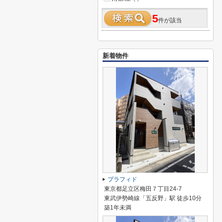
5
件が該当
新着物件
プラフィド
東京都足立区梅田７丁目24-7
東武伊勢崎線「五反野」駅 徒歩10分
築1年未満