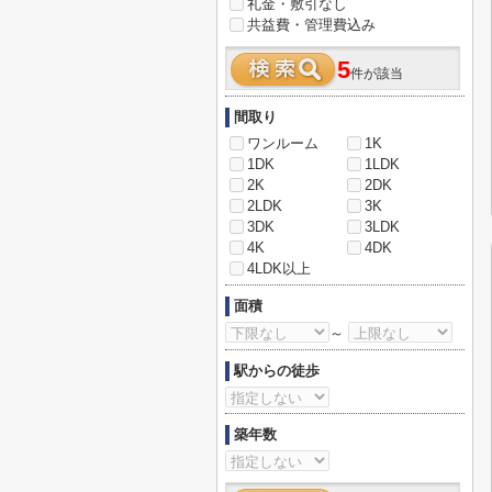
礼金・敷引なし
共益費・管理費込み
5
件が該当
間取り
ワンルーム
1K
1DK
1LDK
2K
2DK
2LDK
3K
3DK
3LDK
4K
4DK
4LDK以上
面積
～
駅からの徒歩
築年数