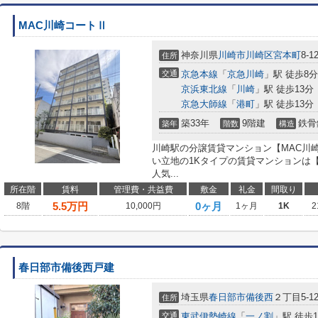
MAC川崎コートⅡ
神奈川県
川崎市川崎区
宮本町
8-1
住所
交通
京急本線
「
京急川崎
」駅 徒歩8分
京浜東北線
「
川崎
」駅 徒歩13分
京急大師線
「
港町
」駅 徒歩13分
築33年
9階建
鉄骨
築年
階数
構造
川崎駅の分譲賃貸マンション【MAC川
い立地の1Kタイプの賃貸マンションは【仲
人気...
所在階
賃料
管理費・共益費
敷金
礼金
間取り
5.5
万円
0ヶ月
8階
10,000円
1ヶ月
1K
2
春日部市備後西戸建
埼玉県
春日部市
備後西
２丁目5-1
住所
交通
東武伊勢崎線
「
一ノ割
」駅 徒歩1