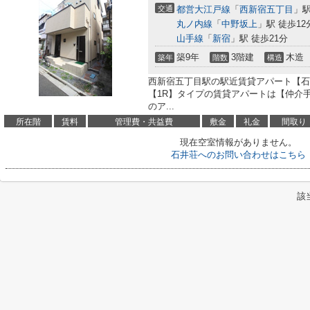
交通
都営大江戸線
「
西新宿五丁目
」駅
丸ノ内線
「
中野坂上
」駅 徒歩12
山手線
「
新宿
」駅 徒歩21分
築9年
3階建
木造
築年
階数
構造
西新宿五丁目駅の駅近賃貸アパート【石
【1R】タイプの賃貸アパートは【仲介手数
のア...
所在階
賃料
管理費・共益費
敷金
礼金
間取り
現在空室情報がありません。
石井荘へのお問い合わせはこちら
該