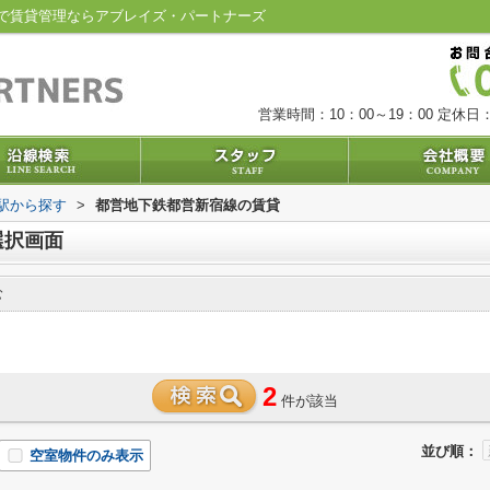
で賃貸管理ならアブレイズ・パートナーズ
営業時間：10：00～19：00
定休日：
・駅から探す
>
都営地下鉄都営新宿線の賃貸
選択画面
む
2
件が該当
並び順：
空室物件のみ表示