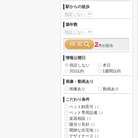
駅からの徒歩
築年数
2
件が該当
情報公開日
指定しない
本日
3日以内
1週間以内
画像・動画あり
画像あり
動画あり
こだわり条件
ペット飼育可
(-)
ペット専用設備
(-)
楽器相談
(-)
陽当り良好
(-)
閑静な住宅地
(-)
デザイナーズ
(-)