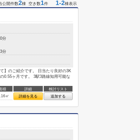
2
1
1-2
当公開件数
棟 空き数
件
棟表示
0分
3分
て】のご紹介です。 日当たり良好の3K
0.55ヶ月です。 3駅3路線知用可能な
面積
詳細
検討リスト
1.16㎡
詳細を見る
追加する