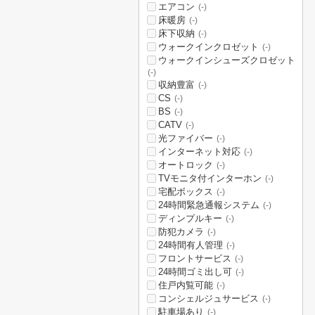
エアコン
(-)
床暖房
(-)
床下収納
(-)
ウォークインクロゼット
(-)
ウォークインシューズクロゼット
(-)
収納豊富
(-)
CS
(-)
BS
(-)
CATV
(-)
光ファイバー
(-)
インターネット対応
(-)
オートロック
(-)
TVモニタ付インターホン
(-)
宅配ボックス
(-)
24時間緊急通報システム
(-)
ディンプルキー
(-)
防犯カメラ
(-)
24時間有人管理
(-)
フロントサービス
(-)
24時間ゴミ出し可
(-)
住戸内覧可能
(-)
コンシェルジュサービス
(-)
駐車場あり
(-)