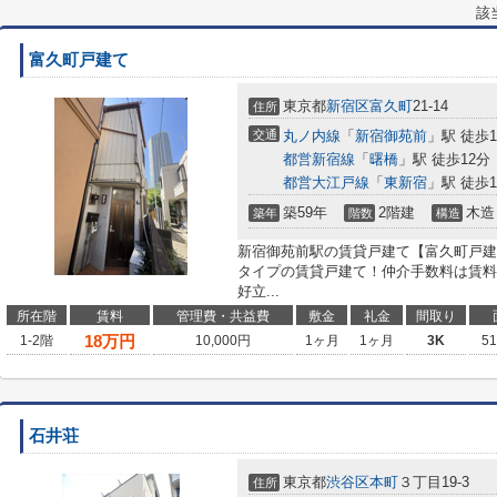
該
富久町戸建て
東京都
新宿区
富久町
21-14
住所
交通
丸ノ内線
「
新宿御苑前
」駅 徒歩1
都営新宿線
「
曙橋
」駅 徒歩12分
都営大江戸線
「
東新宿
」駅 徒歩1
築59年
2階建
木造
築年
階数
構造
新宿御苑前駅の賃貸戸建て【富久町戸建
タイプの賃貸戸建て！仲介手数料は賃料の
好立...
所在階
賃料
管理費・共益費
敷金
礼金
間取り
18
万円
1-2階
10,000円
1ヶ月
1ヶ月
3K
5
石井荘
東京都
渋谷区
本町
３丁目19-3
住所