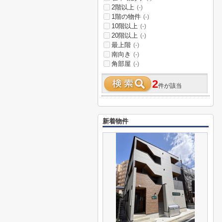
2階以上
(-)
1階の物件
(-)
10階以上
(-)
20階以上
(-)
最上階
(-)
南向き
(-)
角部屋
(-)
2
件が該当
新着物件