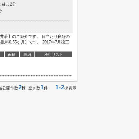
 徒歩2分
分
井荘】のご紹介です。 日当たり良好の
料0.55ヶ月】です。 2017年7月竣工
面積
詳細
検討リスト
2
1
1-2
当公開件数
棟 空き数
件
棟表示