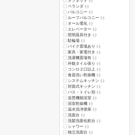
メゾネット
(-)
ベランダ
(-)
バルコニー
(-)
ルーフバルコニー
(-)
オール電化
(-)
エレベーター
(-)
照明器具付き
(-)
駐輪場
(-)
バイク置場あり
(-)
家具・家電付き
(-)
洗濯機置場有
(-)
外観タイル張り
(-)
コンロ２口以上
(-)
食器洗い乾燥機
(-)
システムキッチン
(-)
対面式キッチン
(-)
バス・トイレ別
(-)
追焚機能浴室
(-)
浴室乾燥機
(-)
温水洗浄便座
(-)
洗面台
(-)
洗髪洗面化粧台
(-)
シャワー
(-)
独立洗面台
(-)