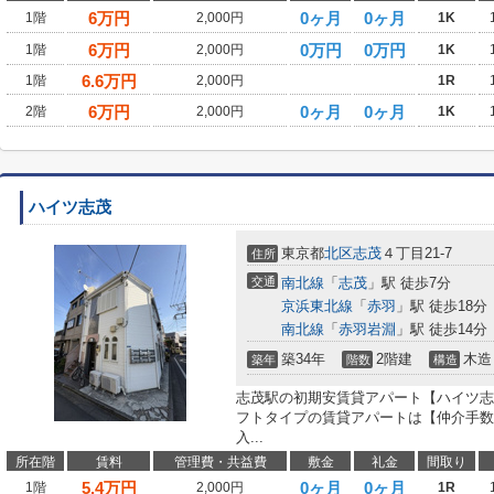
6
万円
0ヶ月
0ヶ月
1階
2,000円
1K
6
万円
0万円
0万円
1階
2,000円
1K
6.6
万円
1階
2,000円
1R
6
万円
0ヶ月
0ヶ月
2階
2,000円
1K
ハイツ志茂
東京都
北区
志茂
４丁目21-7
住所
交通
南北線
「
志茂
」駅 徒歩7分
京浜東北線
「
赤羽
」駅 徒歩18分
南北線
「
赤羽岩淵
」駅 徒歩14分
築34年
2階建
木造
築年
階数
構造
志茂駅の初期安賃貸アパート【ハイツ志茂
フトタイプの賃貸アパートは【仲介手数料0
入...
所在階
賃料
管理費・共益費
敷金
礼金
間取り
5.4
万円
0ヶ月
0ヶ月
1階
2,000円
1R