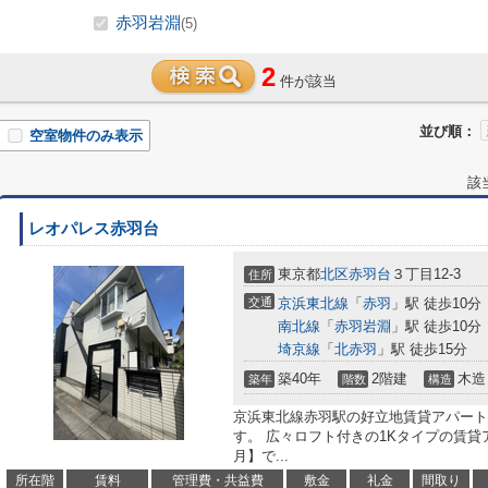
赤羽岩淵
(5)
2
件が該当
並び順：
空室物件のみ表示
該
レオパレス赤羽台
東京都
北区
赤羽台
３丁目12-3
住所
交通
京浜東北線
「
赤羽
」駅 徒歩10分
南北線
「
赤羽岩淵
」駅 徒歩10分
埼京線
「
北赤羽
」駅 徒歩15分
築40年
2階建
木造
築年
階数
構造
京浜東北線赤羽駅の好立地賃貸アパート
す。 広々ロフト付きの1Kタイプの賃貸
月】で...
所在階
賃料
管理費・共益費
敷金
礼金
間取り