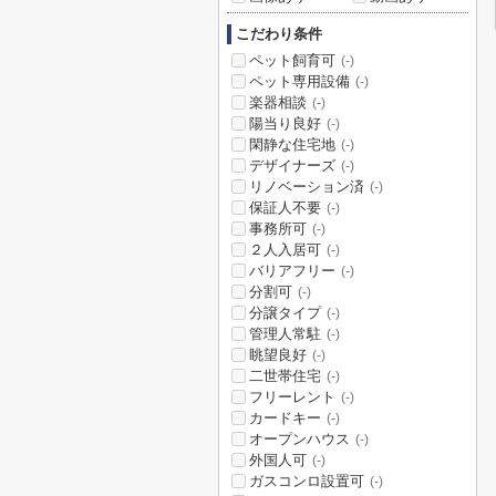
こだわり条件
ペット飼育可
(-)
ペット専用設備
(-)
楽器相談
(-)
陽当り良好
(-)
閑静な住宅地
(-)
デザイナーズ
(-)
リノベーション済
(-)
保証人不要
(-)
事務所可
(-)
２人入居可
(-)
バリアフリー
(-)
分割可
(-)
分譲タイプ
(-)
管理人常駐
(-)
眺望良好
(-)
二世帯住宅
(-)
フリーレント
(-)
カードキー
(-)
オープンハウス
(-)
外国人可
(-)
ガスコンロ設置可
(-)