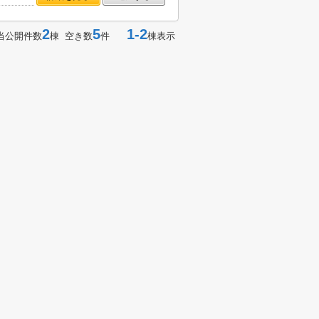
2
5
1-2
当公開件数
棟 空き数
件
棟表示