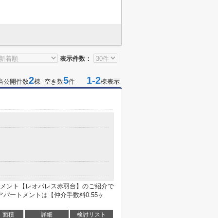
表示件数：
2
5
1-2
当公開件数
棟 空き数
件
棟表示
メント【レオパレス赤羽台】のご紹介で
アパートメントは【仲介手数料0.55ヶ
面積
詳細
検討リスト