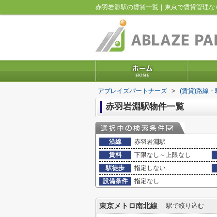
赤羽岩淵駅の賃貸一覧｜東京で賃貸管理な
アブレイズパートナーズ
>
(賃貸)路線
赤羽岩淵駅物件一覧
沿線
赤羽岩淵駅
賃料
下限なし～上限なし
駅徒歩
指定しない
設備条件
指定なし
東京メトロ南北線
駅で絞り込む