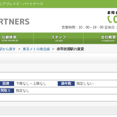
らアブレイズ・パートナーズ
営業時間：10：00～19：00
定休日：
・駅から探す
>
東京メトロ南北線
>
赤羽岩淵駅の賃貸
面積
下限なし～上限なし
築年数
指定しない
間取り
指定なし