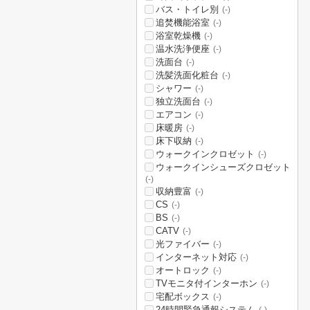
バス・トイレ別
(-)
追焚機能浴室
(-)
浴室乾燥機
(-)
温水洗浄便座
(-)
洗面台
(-)
洗髪洗面化粧台
(-)
シャワー
(-)
独立洗面台
(-)
エアコン
(-)
床暖房
(-)
床下収納
(-)
ウォークインクロゼット
(-)
ウォークインシューズクロゼット
(-)
収納豊富
(-)
CS
(-)
BS
(-)
CATV
(-)
光ファイバー
(-)
インターネット対応
(-)
オートロック
(-)
TVモニタ付インターホン
(-)
宅配ボックス
(-)
24時間緊急通報システム