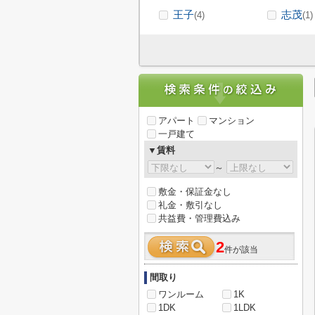
王子
志茂
(4)
(1)
アパート
マンション
一戸建て
▼賃料
～
敷金・保証金なし
礼金・敷引なし
共益費・管理費込み
2
件が該当
間取り
ワンルーム
1K
1DK
1LDK