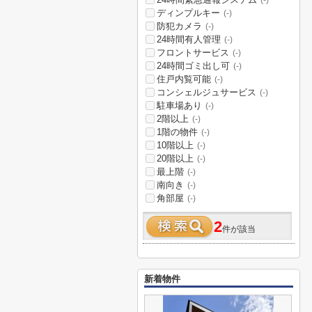
(-)
ディンプルキー
(-)
防犯カメラ
(-)
24時間有人管理
(-)
フロントサービス
(-)
24時間ゴミ出し可
(-)
住戸内覧可能
(-)
コンシェルジュサービス
(-)
駐車場あり
(-)
2階以上
(-)
1階の物件
(-)
10階以上
(-)
20階以上
(-)
最上階
(-)
南向き
(-)
角部屋
(-)
2
件が該当
新着物件