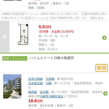
築年数：築33年 ｜募集中：
1室
階数：9階建
川崎駅の分譲賃貸マンション【MAC川崎Ⅱ】のご紹介です。 交通の利便性が良い
立地の1Kタイプの賃貸マンションは【仲介手数料0.55ヶ月】です。 8階にある人
気の角部屋物件です！ ターミ...
5.5
万
円
(管理費・共益費 10,000円)
敷：0ヶ月｜礼：1ヶ月
所在階：8階
間取り：1K
面積：21.61㎡
ハイムスイート川崎小島新田
賃貸｜マンション
京急大師線
「
大師橋
」駅 徒歩13分
京浜東北線
「
川崎
」駅 バス17分 「塩浜営業所前」 停歩4
分
南武線
「
浜川崎
」駅 バス14分 「塩浜営業所前」 停歩4分
神奈川県
川崎市川崎区
塩浜
１丁目16-1
18.8
万円
築年数：築1年未満 ｜募集中：
1室