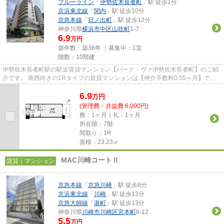
ブルーライン
「
伊勢佐木長者町
」駅 徒歩1分
京浜東北線
「
関内
」駅 徒歩10分
京急本線
「
日ノ出町
」駅 徒歩12分
神奈川県
横浜市中区
山吹町
1-7
6.9
万円
築年数：築36年 ｜募集中：
1室
階数：10階建
伊勢佐木長者町駅の駅近賃貸マンション【パーク・ヴァ伊勢佐木長者町】のご紹
介です。 南西向きの1Rタイプの賃貸マンションは【仲介手数料0.55ヶ月】で
す。 関内駅も徒歩圏内で３駅3...
6.9
万
円
(管理費・共益費 6,000円)
敷：1ヶ月｜礼：1ヶ月
所在階：7階
間取り：1R
面積：23.23㎡
MAC川崎コートⅡ
賃貸｜マンション
京急本線
「
京急川崎
」駅 徒歩8分
京浜東北線
「
川崎
」駅 徒歩13分
京急大師線
「
港町
」駅 徒歩13分
神奈川県
川崎市川崎区
宮本町
8-12
5.5
万円