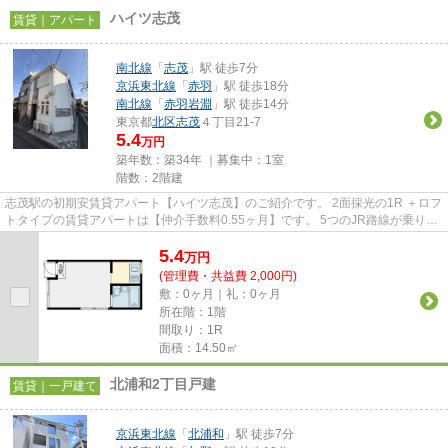
ハイツ志茂
賃貸｜アパート
南北線
「
志茂
」駅 徒歩7分
京浜東北線
「
赤羽
」駅 徒歩18分
南北線
「
赤羽岩淵
」駅 徒歩14分
東京都
北区
志茂
４丁目21-7
5.4
万円
築年数：築34年 ｜募集中：
1室
階数：2階建
志茂駅の初期安賃貸アパート【ハイツ志茂】のご紹介です。 2面採光の1R ＋ロフ
トタイプの賃貸アパートは【仲介手数料0.55ヶ月】です。 5つのJR路線が乗り入
れている赤羽駅まで徒歩圏...
5.4
万
円
(管理費・共益費 2,000円)
敷：0ヶ月｜礼：0ヶ月
所在階：1階
間取り：1R
面積：14.50㎡
北浦和2丁目戸建
賃貸｜一戸建て
京浜東北線
「
北浦和
」駅 徒歩7分