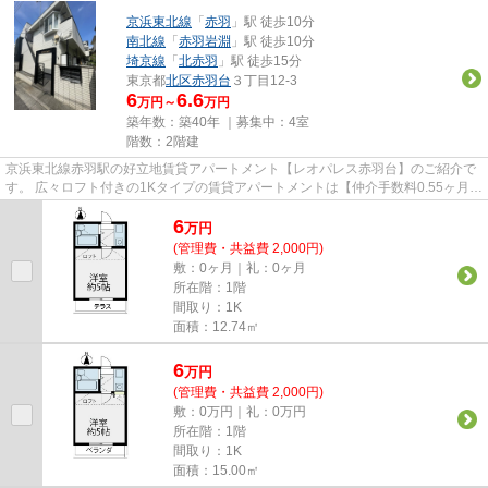
京浜東北線
「
赤羽
」駅 徒歩10分
南北線
「
赤羽岩淵
」駅 徒歩10分
埼京線
「
北赤羽
」駅 徒歩15分
東京都
北区
赤羽台
３丁目12-3
6
6.6
万円～
万円
築年数：築40年 ｜募集中：
4室
階数：2階建
京浜東北線赤羽駅の好立地賃貸アパートメント【レオパレス赤羽台】のご紹介で
す。 広々ロフト付きの1Kタイプの賃貸アパートメントは【仲介手数料0.55ヶ月】
です。 3駅3路線利用可能で...
6
万
円
(管理費・共益費 2,000円)
敷：0ヶ月｜礼：0ヶ月
所在階：1階
間取り：1K
面積：12.74㎡
6
万
円
(管理費・共益費 2,000円)
敷：0万円｜礼：0万円
所在階：1階
間取り：1K
面積：15.00㎡