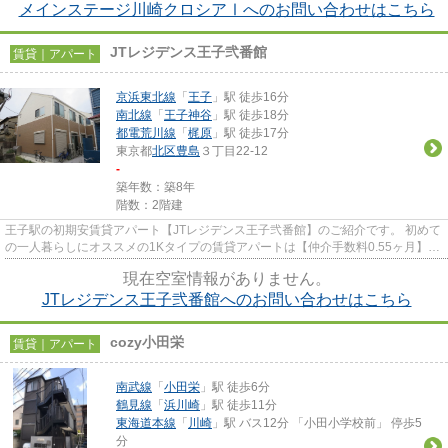
メインステージ川崎クロシアⅠへのお問い合わせはこちら
JTレジデンス王子弐番館
賃貸｜アパート
京浜東北線
「
王子
」駅 徒歩16分
南北線
「
王子神谷
」駅 徒歩18分
都電荒川線
「
梶原
」駅 徒歩17分
東京都
北区
豊島
３丁目22-12
-
築年数：築8年
階数：2階建
王子駅の初期安賃貸アパート【JTレジデンス王子弐番館】のご紹介です。 初めて
の一人暮らしにオススメの1Kタイプの賃貸アパートは【仲介手数料0.55ヶ月】で
す。 寝室や物置等、用途に...
現在空室情報がありません。
JTレジデンス王子弐番館へのお問い合わせはこちら
cozy小田栄
賃貸｜アパート
南武線
「
小田栄
」駅 徒歩6分
鶴見線
「
浜川崎
」駅 徒歩11分
東海道本線
「
川崎
」駅 バス12分 「小田小学校前」 停歩5
分