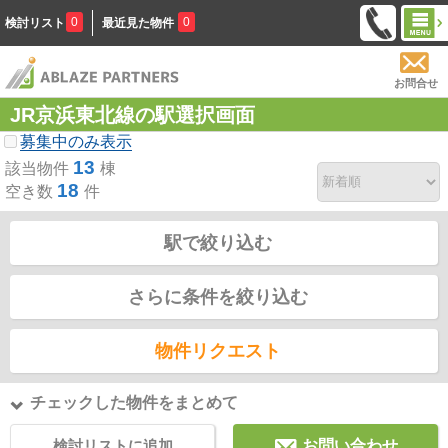
0
0
検討リスト
最近見た物件
お問合せ
JR京浜東北線の駅選択画面
募集中のみ表示
13
該当物件
棟
18
空き数
件
駅で絞り込む
さらに条件を絞り込む
物件リクエスト
チェックした物件をまとめて
検討リストに追加
お問い合わせ