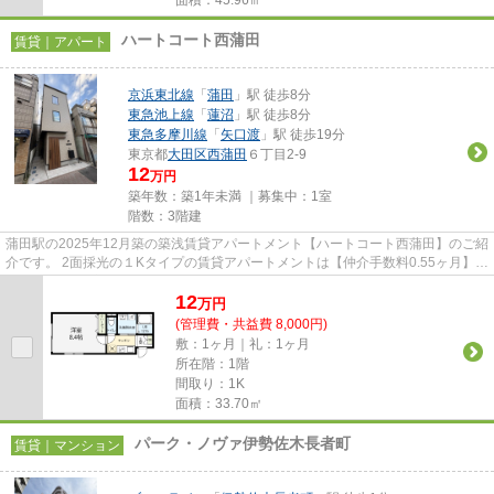
ハートコート西蒲田
賃貸｜アパート
京浜東北線
「
蒲田
」駅 徒歩8分
東急池上線
「
蓮沼
」駅 徒歩8分
東急多摩川線
「
矢口渡
」駅 徒歩19分
東京都
大田区
西蒲田
６丁目2-9
12
万円
築年数：築1年未満 ｜募集中：
1室
階数：3階建
蒲田駅の2025年12月築の築浅賃貸アパートメント【ハートコート西蒲田】のご紹
介です。 2面採光の１Kタイプの賃貸アパートメントは【仲介手数料0.55ヶ月】で
す。 1フロア1室でお隣さん...
12
万
円
(管理費・共益費 8,000円)
敷：1ヶ月｜礼：1ヶ月
所在階：1階
間取り：1K
面積：33.70㎡
パーク・ノヴァ伊勢佐木長者町
賃貸｜マンション