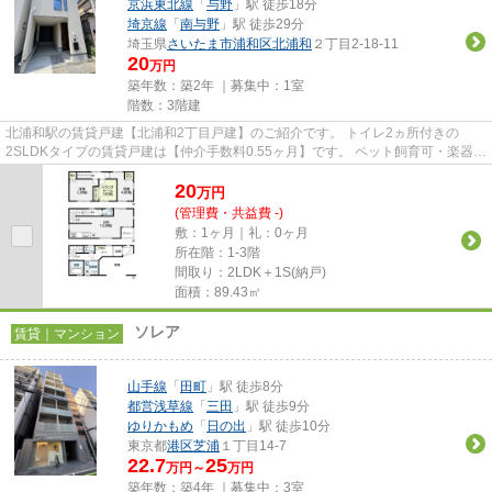
京浜東北線
「
与野
」駅 徒歩18分
埼京線
「
南与野
」駅 徒歩29分
埼玉県
さいたま市浦和区
北浦和
２丁目2-18-11
20
万円
築年数：築2年 ｜募集中：
1室
階数：3階建
北浦和駅の賃貸戸建【北浦和2丁目戸建】のご紹介です。 トイレ2ヵ所付きの
2SLDKタイプの賃貸戸建は【仲介手数料0.55ヶ月】です。 ペット飼育可・楽器可
な築浅戸建です！ グリル付き3...
20
万
円
(管理費・共益費 -)
敷：1ヶ月｜礼：0ヶ月
所在階：1-3階
間取り：2LDK＋1S(納戸)
面積：89.43㎡
ソレア
賃貸｜マンション
山手線
「
田町
」駅 徒歩8分
都営浅草線
「
三田
」駅 徒歩9分
ゆりかもめ
「
日の出
」駅 徒歩10分
東京都
港区
芝浦
１丁目14-7
22.7
25
万円～
万円
築年数：築4年 ｜募集中：
3室