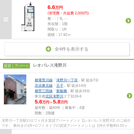
6.6
万
円
(管理費・共益費 2,000円)
敷：-｜礼：-
所在階：1階
間取り：1R
面積：17.82㎡
全4件を表示する
レオパレス滝野川
賃貸｜アパート
都電荒川線
「
滝野川一丁目
」駅 徒歩7分
京浜東北線
「
王子
」駅 徒歩14分
都営三田線
「
新板橋
」駅 徒歩16分
東京都
北区
滝野川
２丁目28-6
5.6
5.8
万円～
万円
築年数：築40年 ｜募集中：
4室
階数：2階建
滝野川一丁目駅のロフト付き賃貸アパートメント【レオパレス滝野川】のご紹介
です。 東向きの1R+ロフトタイプの賃貸アパートメントは【仲介手数料0.55ヶ
月】です。 敷金＆礼金0円で初...