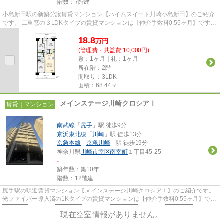
階数：7階建
小島新田駅の新築分譲賃貸マンション【ハイムスイート川崎小島新田】のご紹介
です。 二重窓の３LDKタイプの賃貸マンションは【仲介手数料0.55ヶ月】です。
セキスイ品質のハイグレー...
18.8
万
円
(管理費・共益費 10,000円)
敷：1ヶ月｜礼：1ヶ月
所在階：2階
間取り：3LDK
面積：68.44㎡
メインステージ川崎クロシアⅠ
賃貸｜マンション
南武線
「
尻手
」駅 徒歩9分
京浜東北線
「
川崎
」駅 徒歩13分
京急本線
「
京急川崎
」駅 徒歩19分
神奈川県
川崎市幸区
南幸町
１丁目45-25
-
築年数：築10年
階数：12階建
尻手駅の駅近賃貸マンション【メインステージ川崎クロシアⅠ】のご紹介です。
光ファイバー導入済の1Kタイプの賃貸マンションは【仲介手数料0.55ヶ月】で
す。 ターミナル駅の川崎駅も...
現在空室情報がありません。