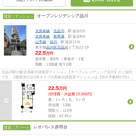
オープンレジデンシア品川
賃貸｜マンション
京急本線
「
北品川
」駅 徒歩2分
京急本線
「
新馬場
」駅 徒歩8分
山手線
「
品川
」駅 徒歩11分
東京都
品川区
北品川
１丁目22-19
22.5
万円
築年数：築8年 ｜募集中：
1室
階数：13階建 地下1階
北品川駅の駅近高級分譲賃貸マンション【オープンレジデンシア品川】のご紹介
です。 2面採光の1LDKタイプの高級分譲賃貸マンションは【仲介手数料0.55ヶ
月】です。 ペット相談可！小...
22.5
万
円
(管理費・共益費 15,000円)
敷：1ヶ月｜礼：1ヶ月
所在階：13階
間取り：1LDK
面積：42.45㎡
レオパレス赤羽台
賃貸｜アパート