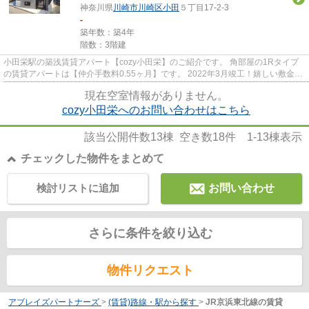
神奈川県
川崎市川崎区
小田
５丁目17-2-3
-
築年数：築4年
階数：3階建
小田栄駅の築浅賃貸アパート【cozy小田栄】のご紹介です。 角部屋の1Rタイプ
の賃貸アパートは【仲介手数料0.55ヶ月】です。 2022年3月竣工！嬉しい敷金ゼ
ロ・礼金ゼロ♪ 初めての一人...
現在空室情報がありません。
cozy小田栄へのお問い合わせはこちら
該当公開件数
13
棟 空き数
18
件
1-13
棟表示
チェックした物件をまとめて
検討リストに追加
お問い合わせ
さらに条件を絞り込む
物件リクエスト
アブレイズパートナーズ
>
(賃貸)路線・駅から探す
>
JR京浜東北線の賃貸