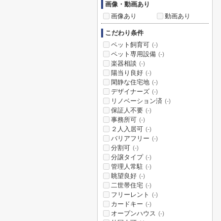
画像・動画あり
画像あり
動画あり
こだわり条件
ペット飼育可
(-)
ペット専用設備
(-)
楽器相談
(-)
陽当り良好
(-)
閑静な住宅地
(-)
デザイナーズ
(-)
リノベーション済
(-)
保証人不要
(-)
事務所可
(-)
２人入居可
(-)
バリアフリー
(-)
分割可
(-)
分譲タイプ
(-)
管理人常駐
(-)
眺望良好
(-)
二世帯住宅
(-)
フリーレント
(-)
カードキー
(-)
オープンハウス
(-)