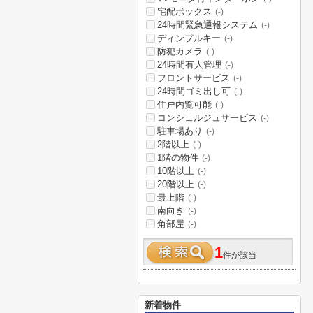
宅配ボックス
(-)
24時間緊急通報システム
(-)
ディンプルキー
(-)
防犯カメラ
(-)
24時間有人管理
(-)
フロントサービス
(-)
24時間ゴミ出し可
(-)
住戸内覧可能
(-)
コンシェルジュサービス
(-)
駐車場あり
(-)
2階以上
(-)
1階の物件
(-)
10階以上
(-)
20階以上
(-)
最上階
(-)
南向き
(-)
角部屋
(-)
1
件が該当
新着物件