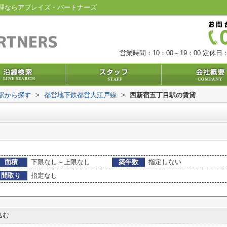
理ならアブレイズ・パートナーズ
営業時間：10：00～19：00
定休日：
・駅から探す
>
都営地下鉄都営大江戸線
>
西新宿五丁目駅の賃貸
面積
下限なし～上限なし
築年数
指定しない
間取り
指定なし
込む