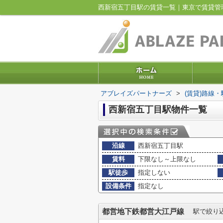
西新宿五丁目駅の賃貸一覧｜東京で賃貸管
アブレイズパートナーズ
>
(賃貸)路線
西新宿五丁目駅物件一覧
沿線
西新宿五丁目駅
賃料
下限なし～上限なし
駅徒歩
指定しない
設備条件
指定なし
都営地下鉄都営大江戸線
駅で絞り