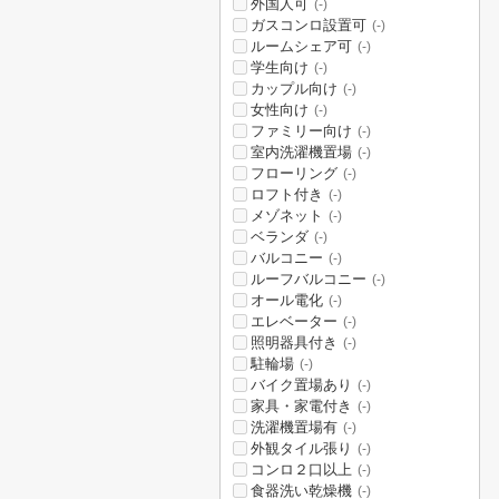
外国人可
(-)
ガスコンロ設置可
(-)
ルームシェア可
(-)
学生向け
(-)
カップル向け
(-)
女性向け
(-)
ファミリー向け
(-)
室内洗濯機置場
(-)
フローリング
(-)
ロフト付き
(-)
メゾネット
(-)
ベランダ
(-)
バルコニー
(-)
ルーフバルコニー
(-)
オール電化
(-)
エレベーター
(-)
照明器具付き
(-)
駐輪場
(-)
バイク置場あり
(-)
家具・家電付き
(-)
洗濯機置場有
(-)
外観タイル張り
(-)
コンロ２口以上
(-)
食器洗い乾燥機
(-)