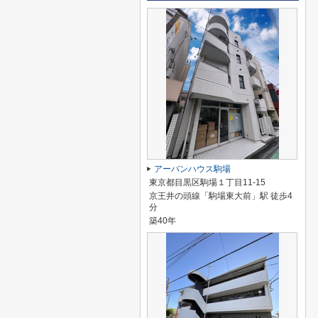
アーバンハウス駒場
東京都目黒区駒場１丁目11-15
京王井の頭線「駒場東大前」駅 徒歩4
分
築40年