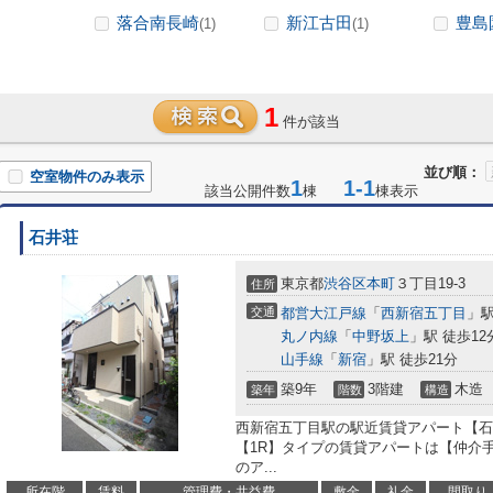
落合南長崎
新江古田
豊島
(1)
(1)
1
件が該当
並び順：
空室物件のみ表示
1
1-1
該当公開件数
棟
棟表示
石井荘
東京都
渋谷区
本町
３丁目19-3
住所
交通
都営大江戸線
「
西新宿五丁目
」駅
丸ノ内線
「
中野坂上
」駅 徒歩12
山手線
「
新宿
」駅 徒歩21分
築9年
3階建
木造
築年
階数
構造
西新宿五丁目駅の駅近賃貸アパート【石
【1R】タイプの賃貸アパートは【仲介手数
のア...
所在階
賃料
管理費・共益費
敷金
礼金
間取り