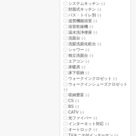
システムキッチン
(-)
対面式キッチン
(-)
バス・トイレ別
(-)
追焚機能浴室
(-)
浴室乾燥機
(-)
温水洗浄便座
(-)
洗面台
(-)
洗髪洗面化粧台
(-)
シャワー
(-)
独立洗面台
(-)
エアコン
(-)
床暖房
(-)
床下収納
(-)
ウォークインクロゼット
(-)
ウォークインシューズクロゼット
(-)
収納豊富
(-)
CS
(-)
BS
(-)
CATV
(-)
光ファイバー
(-)
インターネット対応
(-)
オートロック
(-)
TVモニタ付インターホン
(-)