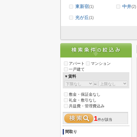
東新宿
中井
(1)
(2)
光が丘
(1)
アパート
マンション
一戸建て
▼賃料
～
敷金・保証金なし
礼金・敷引なし
共益費・管理費込み
1
件が該当
間取り