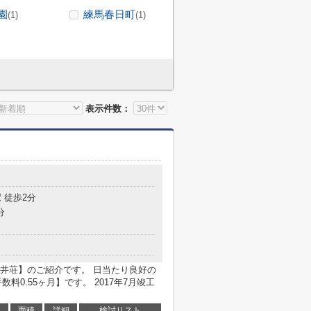
園
練馬春日町
(1)
(1)
表示件数：
 徒歩2分
分
井荘】のご紹介です。 日当たり良好の
料0.55ヶ月】です。 2017年7月竣工
面積
詳細
検討リスト