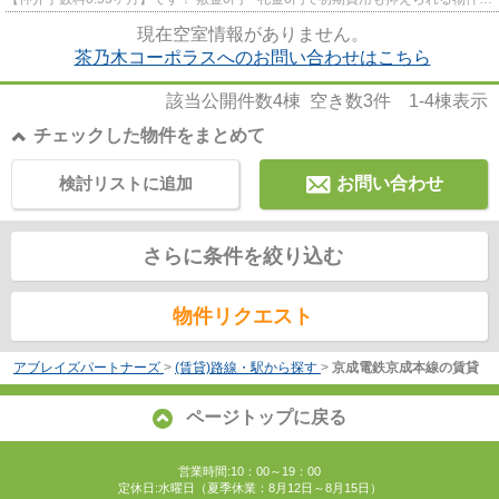
す♪ 近隣にはコンビニやスーパ...
現在空室情報がありません。
茶乃木コーポラスへのお問い合わせはこちら
該当公開件数
4
棟 空き数
3
件
1-4
棟表示
チェックした物件をまとめて
検討リストに追加
お問い合わせ
さらに条件を絞り込む
物件リクエスト
アブレイズパートナーズ
>
(賃貸)路線・駅から探す
>
京成電鉄京成本線の賃貸
ページトップに戻る
営業時間:10：00～19：00
定休日:水曜日（夏季休業：8月12日～8月15日）