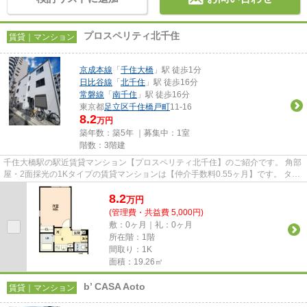
プロスペリティ北千住
賃貸｜マンション
京成本線
「
千住大橋
」駅 徒歩1分
日比谷線
「
北千住
」駅 徒歩16分
常磐線
「
南千住
」駅 徒歩16分
東京都
足立区
千住橋戸町
11-16
8.2
万円
築年数：築5年 ｜募集中：
1室
階数：3階建
千住大橋駅の駅近賃貸マンション【プロスペリティ北千住】のご紹介です。 角部
屋・2面採光の1Kタイプの賃貸マンションは【仲介手数料0.55ヶ月】です。 ター
ミナル駅の北千住駅も徒歩...
8.2
万
円
(管理費・共益費 5,000円)
敷：0ヶ月｜礼：0ヶ月
所在階：1階
間取り：1K
面積：19.26㎡
b’ CASA Aoto
賃貸｜マンション