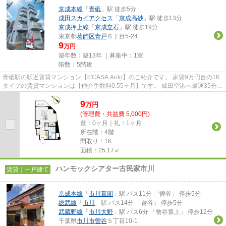
京成本線
「
青砥
」駅 徒歩5分
成田スカイアクセス
「
京成高砂
」駅 徒歩13分
京成押上線
「
京成立石
」駅 徒歩19分
東京都
葛飾区
青戸
６丁目5-24
9
万円
築年数：築13年 ｜募集中：
1室
階数：5階建
青砥駅の駅近賃貸マンション【b'CASA Aoto】のご紹介です。 家賃9万円台の1K
タイプの賃貸マンションは【仲介手数料0.55ヶ月】です。 成田空港へ最速35分！
都心へも直通アクセス...
9
万
円
(管理費・共益費 5,000円)
敷：0ヶ月｜礼：1ヶ月
所在階：4階
間取り：1K
面積：25.17㎡
ハンモックシアター古民家市川
賃貸｜一戸建て
京成本線
「
市川真間
」駅 バス11分 「曽谷」 停歩5分
総武線
「
市川
」駅 バス14分 「曾谷」 停歩5分
武蔵野線
「
市川大野
」駅 バス6分 「曾谷坂上」 停歩12分
千葉県
市川市
曽谷
５丁目10-1