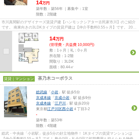
14
万円
築年数：築56年 ｜募集中：
1室
階数：2階建
市川真間駅のデザイナーズ賃貸戸建【ハンモックシアター古民家市川】のご紹介
です。 南東向きの3LDKタイプの賃貸戸建は【仲介手数料0.55ヶ月】です。 2022
年室内リノベーション済みで...
14
万
円
(管理費・共益費 10,000円)
敷：1ヶ月｜礼：0ヶ月
所在階：1-2階
間取り：3LDK
面積：80.44㎡
茶乃木コーポラス
賃貸｜マンション
総武線
「
小岩
」駅 徒歩5分
京成本線
「
京成小岩
」駅 徒歩9分
京成本線
「
江戸川
」駅 徒歩20分
東京都
江戸川区
西小岩
４丁目3-2
-
築年数：築53年
階数：4階建
総武・中央線「小岩駅」徒歩5分の好立地物件！ 1Kタイプの賃貸マンションは
【仲介手数料0.55ヶ月】です！ 敷金0円・礼金0円で初期費用も抑えられる物件で