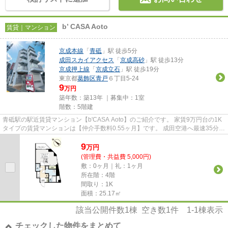
b’ CASA Aoto
賃貸｜マンション
京成本線
「
青砥
」駅 徒歩5分
成田スカイアクセス
「
京成高砂
」駅 徒歩13分
京成押上線
「
京成立石
」駅 徒歩19分
東京都
葛飾区
青戸
６丁目5-24
9
万円
築年数：築13年 ｜募集中：
1室
階数：5階建
青砥駅の駅近賃貸マンション【b'CASA Aoto】のご紹介です。 家賃9万円台の1K
タイプの賃貸マンションは【仲介手数料0.55ヶ月】です。 成田空港へ最速35分！
都心へも直通アクセス...
9
万
円
(管理費・共益費 5,000円)
敷：0ヶ月｜礼：1ヶ月
所在階：4階
間取り：1K
面積：25.17㎡
該当公開件数
1
棟 空き数
1
件
1-1
棟表示
チェックした物件をまとめて