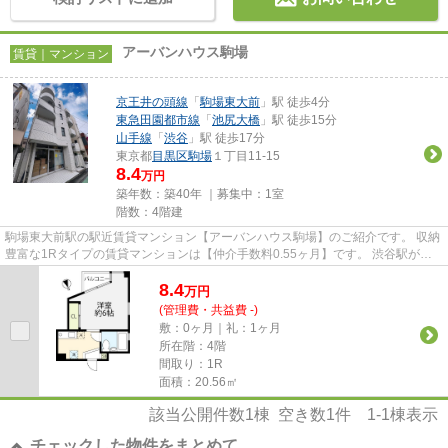
アーバンハウス駒場
賃貸｜マンション
京王井の頭線
「
駒場東大前
」駅 徒歩4分
東急田園都市線
「
池尻大橋
」駅 徒歩15分
山手線
「
渋谷
」駅 徒歩17分
東京都
目黒区
駒場
１丁目11-15
8.4
万円
築年数：築40年 ｜募集中：
1室
階数：4階建
駒場東大前駅の駅近賃貸マンション【アーバンハウス駒場】のご紹介です。 収納
豊富な1Rタイプの賃貸マンションは【仲介手数料0.55ヶ月】です。 渋谷駅が徒
歩圏内で利用可能な人気エリ...
8.4
万
円
(管理費・共益費 -)
敷：0ヶ月｜礼：1ヶ月
所在階：4階
間取り：1R
面積：20.56㎡
該当公開件数
1
棟 空き数
1
件
1-1
棟表示
チェックした物件をまとめて