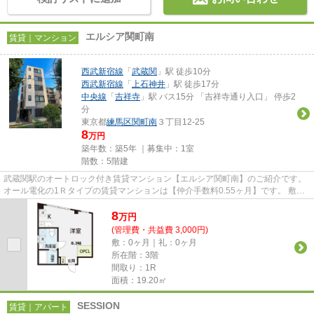
エルシア関町南
賃貸｜マンション
西武新宿線
「
武蔵関
」駅 徒歩10分
西武新宿線
「
上石神井
」駅 徒歩17分
中央線
「
吉祥寺
」駅 バス15分 「吉祥寺通り入口」 停歩2
分
東京都
練馬区
関町南
３丁目12-25
8
万円
築年数：築5年 ｜募集中：
1室
階数：5階建
武蔵関駅のオートロック付き賃貸マンション【エルシア関町南】のご紹介です。
オール電化の1Ｒタイプの賃貸マンションは【仲介手数料0.55ヶ月】です。 敷
金・礼金ゼロで初期費用を抑...
8
万
円
(管理費・共益費 3,000円)
敷：0ヶ月｜礼：0ヶ月
所在階：3階
間取り：1R
面積：19.20㎡
SESSION
賃貸｜アパート