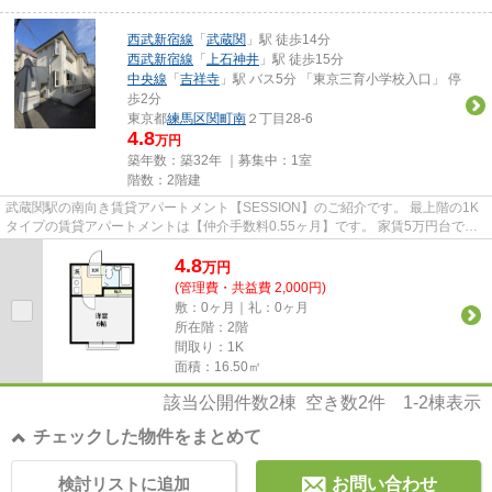
西武新宿線
「
武蔵関
」駅 徒歩14分
西武新宿線
「
上石神井
」駅 徒歩15分
中央線
「
吉祥寺
」駅 バス5分 「東京三育小学校入口」 停
歩2分
東京都
練馬区
関町南
２丁目28-6
4.8
万円
築年数：築32年 ｜募集中：
1室
階数：2階建
武蔵関駅の南向き賃貸アパートメント【SESSION】のご紹介です。 最上階の1K
タイプの賃貸アパートメントは【仲介手数料0.55ヶ月】です。 家賃5万円台で吉
祥寺を生活圏に収める好立地物...
4.8
万
円
(管理費・共益費 2,000円)
敷：0ヶ月｜礼：0ヶ月
所在階：2階
間取り：1K
面積：16.50㎡
該当公開件数
2
棟 空き数
2
件
1-2
棟表示
チェックした物件をまとめて
検討リストに追加
お問い合わせ