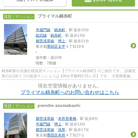
プライマル錦糸町
賃貸｜マンション
半蔵門線
「
錦糸町
」駅 徒歩10分
総武線
「
錦糸町
」駅 徒歩13分
都営浅草線
「
押上
」駅 徒歩11分
東京都
墨田区
太平
４丁目19-6
-
築年数：築10年
階数：7階建
錦糸町駅の分譲仕様賃貸マンション【プライマル錦糸町】のご紹介です。 設備充
実の1LDKイプの賃貸マンションは【仲介手数料0.55ヶ月】です。 大型商業施設
至近！４路線利用可能で通勤...
現在空室情報がありません。
プライマル錦糸町へのお問い合わせはこちら
prendre azumabashi
賃貸｜マンション
都営浅草線
「
本所吾妻橋
」駅 徒歩8分
半蔵門線
「
押上
」駅 徒歩14分
都営浅草線
「
浅草
」駅 徒歩17分
東京都
墨田区
本所
４丁目27-1