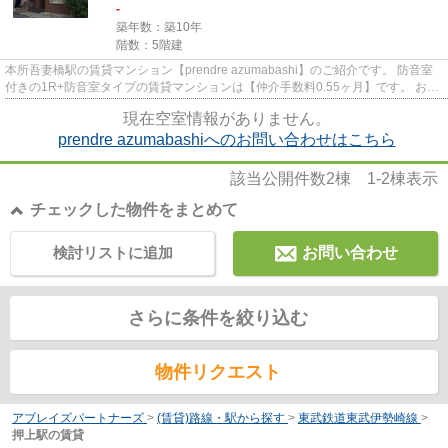
-
築年数：築10年
階数：5階建
本所吾妻橋駅の賃貸マンション【prendre azumabashi】のご紹介です。 防音室
付きの1R+防音室タイプの賃貸マンションは【仲介手数料0.55ヶ月】です。 お仕
事やプライベートに便利な無...
現在空室情報がありません。
prendre azumabashiへのお問い合わせはこちら
該当公開件数
2
棟
1-2
棟表示
チェックした物件をまとめて
検討リストに追加
お問い合わせ
さらに条件を絞り込む
物件リクエスト
アブレイズパートナーズ
>
(賃貸)路線・駅から探す
>
東武鉄道東武伊勢崎線
>
押上駅の賃貸