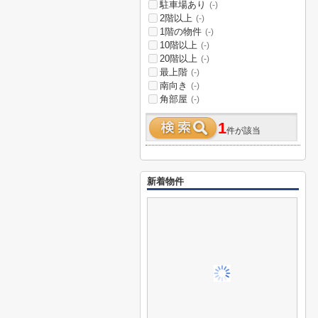
駐車場あり
(-)
2階以上
(-)
1階の物件
(-)
10階以上
(-)
20階以上
(-)
最上階
(-)
南向き
(-)
角部屋
(-)
1
件が該当
新着物件