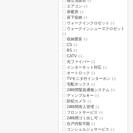
独立洗面台
(-)
エアコン
(-)
床暖房
(-)
床下収納
(-)
ウォークインクロゼット
(-)
ウォークインシューズクロゼット
(-)
収納豊富
(-)
CS
(-)
BS
(-)
CATV
(-)
光ファイバー
(-)
インターネット対応
(-)
オートロック
(-)
TVモニタ付インターホン
(-)
宅配ボックス
(-)
24時間緊急通報システム
(-)
ディンプルキー
(-)
防犯カメラ
(-)
24時間有人管理
(-)
フロントサービス
(-)
24時間ゴミ出し可
(-)
住戸内覧可能
(-)
コンシェルジュサービス
(-)