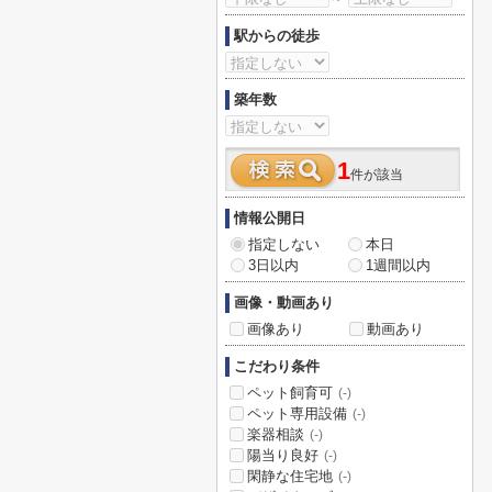
駅からの徒歩
築年数
1
件が該当
情報公開日
指定しない
本日
3日以内
1週間以内
画像・動画あり
画像あり
動画あり
こだわり条件
ペット飼育可
(-)
ペット専用設備
(-)
楽器相談
(-)
陽当り良好
(-)
閑静な住宅地
(-)