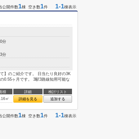
1
1
1-1
当公開件数
棟 空き数
件
棟表示
0分
3分
て】のご紹介です。 日当たり良好の3K
0.55ヶ月です。 3駅3路線知用可能な
面積
詳細
検討リスト
1.16㎡
詳細を見る
追加する
1
1
1-1
当公開件数
棟 空き数
件
棟表示