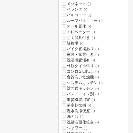
メゾネット
(-)
ベランダ
(-)
バルコニー
(-)
ルーフバルコニー
(-)
オール電化
(-)
エレベーター
(-)
照明器具付き
(-)
駐輪場
(-)
バイク置場あり
(-)
家具・家電付き
(-)
洗濯機置場有
(-)
外観タイル張り
(-)
コンロ２口以上
(-)
食器洗い乾燥機
(-)
システムキッチン
(-)
対面式キッチン
(-)
バス・トイレ別
(-)
追焚機能浴室
(-)
浴室乾燥機
(-)
温水洗浄便座
(-)
洗面台
(-)
洗髪洗面化粧台
(-)
シャワー
(-)