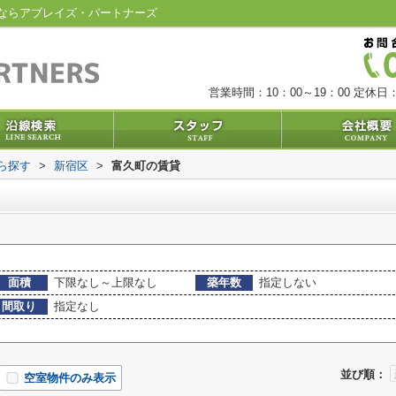
ならアブレイズ・パートナーズ
営業時間：10：00～19：00
定休日：
から探す
>
新宿区
>
富久町の賃貸
面積
下限なし～上限なし
築年数
指定しない
間取り
指定なし
並び順：
空室物件のみ表示