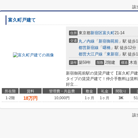
該
富久町戸建て
東京都
新宿区
富久町
21-14
住所
交通
丸ノ内線
「
新宿御苑前
」駅 徒歩1
都営新宿線
「
曙橋
」駅 徒歩12分
都営大江戸線
「
東新宿
」駅 徒歩1
築59年
2階建
木造
築年
階数
構造
新宿御苑前駅の賃貸戸建て【富久町戸建
タイプの賃貸戸建て！仲介手数料は賃料の
好立...
所在階
賃料
管理費・共益費
敷金
礼金
間取り
18
万円
1-2階
10,000円
1ヶ月
1ヶ月
3K
5
該