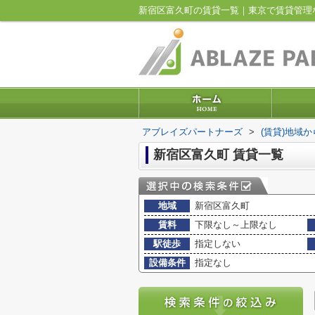
新宿区富久町の賃貸一覧｜東京で賃貸管理
アブレイズパートナーズ
>
(賃貸)地域
新宿区富久町 賃貸一覧
地域
新宿区富久町
賃料
下限なし～上限なし
駅徒歩
指定しない
設備条件
指定なし