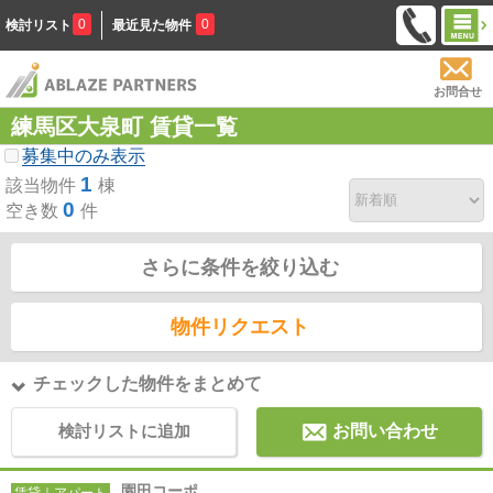
0
0
検討リスト
最近見た物件
お問合せ
練馬区大泉町 賃貸一覧
募集中のみ表示
1
該当物件
棟
0
空き数
件
さらに条件を絞り込む
物件リクエスト
チェックした物件をまとめて
検討リストに追加
お問い合わせ
園田コーポ
賃貸｜アパート