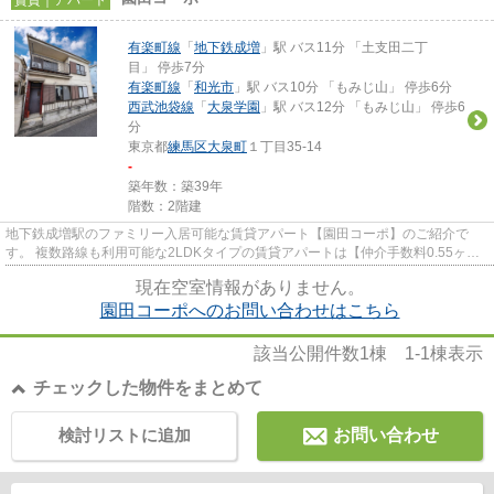
有楽町線
「
地下鉄成増
」駅 バス11分 「土支田二丁
目」 停歩7分
有楽町線
「
和光市
」駅 バス10分 「もみじ山」 停歩6分
西武池袋線
「
大泉学園
」駅 バス12分 「もみじ山」 停歩6
分
東京都
練馬区
大泉町
１丁目35-14
-
築年数：築39年
階数：2階建
地下鉄成増駅のファミリー入居可能な賃貸アパート【園田コーポ】のご紹介で
す。 複数路線も利用可能な2LDKタイプの賃貸アパートは【仲介手数料0.55ヶ
月】です。 2025年6月にDKからLDK...
現在空室情報がありません。
園田コーポへのお問い合わせはこちら
該当公開件数
1
棟
1-1
棟表示
チェックした物件をまとめて
検討リストに追加
お問い合わせ