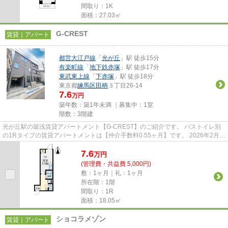
間取り：1K
面積：27.03㎡
G-CREST
賃貸｜アパート
都営大江戸線
「
光が丘
」駅 徒歩15分
有楽町線
「
地下鉄赤塚
」駅 徒歩17分
東武東上線
「
下赤塚
」駅 徒歩18分
東京都
練馬区
田柄
３丁目26-14
7.6
万円
築年数：築1年未満 ｜募集中：
1室
階数：3階建
光が丘駅の築浅賃貸アパートメント【G-CREST】のご紹介です。 バストイレ別
の1Rタイプの賃貸アパートメントは【仲介手数料0.55ヶ月】です。 2026年2月竣
工♪コンパクトながらバス・ト...
7.6
万
円
(管理費・共益費 5,000円)
敷：1ヶ月｜礼：1ヶ月
所在階：1階
間取り：1R
面積：18.05㎡
ショコラメゾン
賃貸｜アパート