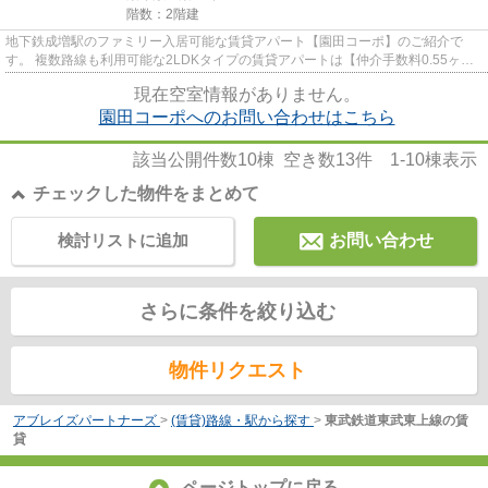
階数：2階建
地下鉄成増駅のファミリー入居可能な賃貸アパート【園田コーポ】のご紹介で
す。 複数路線も利用可能な2LDKタイプの賃貸アパートは【仲介手数料0.55ヶ
月】です。 2025年6月にDKからLDK...
現在空室情報がありません。
園田コーポへのお問い合わせはこちら
該当公開件数
10
棟 空き数
13
件
1-10
棟表示
チェックした物件をまとめて
検討リストに追加
お問い合わせ
さらに条件を絞り込む
物件リクエスト
アブレイズパートナーズ
>
(賃貸)路線・駅から探す
>
東武鉄道東武東上線の賃
貸
ページトップに戻る