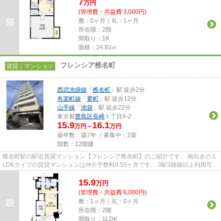
7
万
円
(管理費・共益費 3,000円)
敷：0ヶ月｜礼：1ヶ月
所在階：2階
間取り：1K
面積：24.83㎡
フレンシア椎名町
賃貸｜マンション
西武池袋線
「
椎名町
」駅 徒歩2分
有楽町線
「
要町
」駅 徒歩12分
山手線
「
池袋
」駅 徒歩22分
東京都
豊島区
長崎
１丁目4-2
15.9
16.1
万円～
万円
築年数：築7年 ｜募集中：
2室
階数：12階建
椎名町駅の駅近賃貸マンション【フレンシア椎名町】のご紹介です。 南向きの１
LDKタイプの賃貸マンションは仲介手数料0.55ヶ月です。 3駅3路線以上利用可能
な好立地で通勤・通学に便...
15.9
万
円
(管理費・共益費 6,000円)
敷：1ヶ月｜礼：0ヶ月
所在階：2階
間取り：1LDK