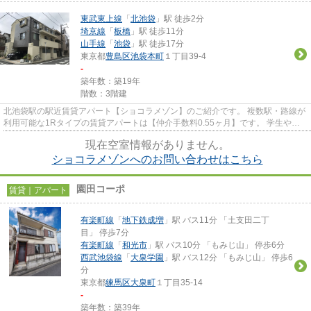
東武東上線
「
北池袋
」駅 徒歩2分
埼京線
「
板橋
」駅 徒歩11分
山手線
「
池袋
」駅 徒歩17分
東京都
豊島区
池袋本町
１丁目39-4
-
築年数：築19年
階数：3階建
北池袋駅の駅近賃貸アパート【ショコラメゾン】のご紹介です。 複数駅・路線が
利用可能な1Rタイプの賃貸アパートは【仲介手数料0.55ヶ月】です。 学生や外
国籍の方のご入居もご相談可...
現在空室情報がありません。
ショコラメゾンへのお問い合わせはこちら
園田コーポ
賃貸｜アパート
有楽町線
「
地下鉄成増
」駅 バス11分 「土支田二丁
目」 停歩7分
有楽町線
「
和光市
」駅 バス10分 「もみじ山」 停歩6分
西武池袋線
「
大泉学園
」駅 バス12分 「もみじ山」 停歩6
分
東京都
練馬区
大泉町
１丁目35-14
-
築年数：築39年