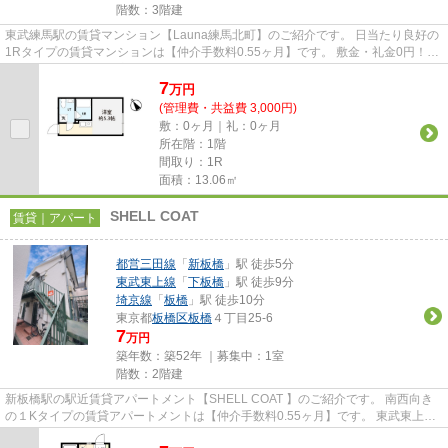
階数：3階建
東武練馬駅の賃貸マンション【Launa練馬北町】のご紹介です。 日当たり良好の
1Rタイプの賃貸マンションは【仲介手数料0.55ヶ月】です。 敷金・礼金0円！家
電付き(テレビ・冷蔵庫・洗...
7
万
円
(管理費・共益費 3,000円)
敷：0ヶ月｜礼：0ヶ月
所在階：1階
間取り：1R
面積：13.06㎡
SHELL COAT
賃貸｜アパート
都営三田線
「
新板橋
」駅 徒歩5分
東武東上線
「
下板橋
」駅 徒歩9分
埼京線
「
板橋
」駅 徒歩10分
東京都
板橋区
板橋
４丁目25-6
7
万円
築年数：築52年 ｜募集中：
1室
階数：2階建
新板橋駅の駅近賃貸アパートメント【SHELL COAT 】のご紹介です。 南西向き
の１Kタイプの賃貸アパートメントは【仲介手数料0.55ヶ月】です。 東武東上線
「下板橋」駅やJR埼京線「板橋...