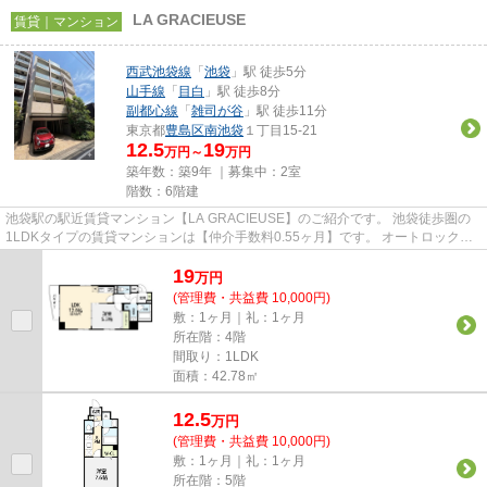
LA GRACIEUSE
賃貸｜マンション
西武池袋線
「
池袋
」駅 徒歩5分
山手線
「
目白
」駅 徒歩8分
副都心線
「
雑司が谷
」駅 徒歩11分
東京都
豊島区
南池袋
１丁目15-21
12.5
19
万円～
万円
築年数：築9年 ｜募集中：
2室
階数：6階建
池袋駅の駅近賃貸マンション【LA GRACIEUSE】のご紹介です。 池袋徒歩圏の
1LDKタイプの賃貸マンションは【仲介手数料0.55ヶ月】です。 オートロック・
防犯カメラ・TVモニター付きイン...
19
万
円
(管理費・共益費 10,000円)
敷：1ヶ月｜礼：1ヶ月
所在階：4階
間取り：1LDK
面積：42.78㎡
12.5
万
円
(管理費・共益費 10,000円)
敷：1ヶ月｜礼：1ヶ月
所在階：5階