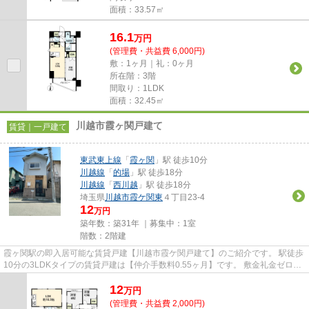
面積：33.57㎡
16.1
万
円
(管理費・共益費 6,000円)
敷：1ヶ月｜礼：0ヶ月
所在階：3階
間取り：1LDK
面積：32.45㎡
川越市霞ヶ関戸建て
賃貸｜一戸建て
東武東上線
「
霞ヶ関
」駅 徒歩10分
川越線
「
的場
」駅 徒歩18分
川越線
「
西川越
」駅 徒歩18分
埼玉県
川越市
霞ケ関東
４丁目23-4
12
万円
築年数：築31年 ｜募集中：
1室
階数：2階建
霞ヶ関駅の即入居可能な賃貸戸建【川越市霞ケ関戸建て】のご紹介です。 駅徒歩
10分の3LDKタイプの賃貸戸建は【仲介手数料0.55ヶ月】です。 敷金礼金ゼロで
初期費用を抑えられる、ペッ...
12
万
円
(管理費・共益費 2,000円)