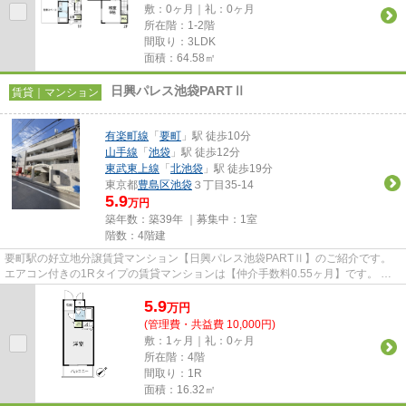
敷：0ヶ月｜礼：0ヶ月
所在階：1-2階
間取り：3LDK
面積：64.58㎡
日興パレス池袋PARTⅡ
賃貸｜マンション
有楽町線
「
要町
」駅 徒歩10分
山手線
「
池袋
」駅 徒歩12分
東武東上線
「
北池袋
」駅 徒歩19分
東京都
豊島区
池袋
３丁目35-14
5.9
万円
築年数：築39年 ｜募集中：
1室
階数：4階建
要町駅の好立地分譲賃貸マンション【日興パレス池袋PARTⅡ】のご紹介です。
エアコン付きの1Rタイプの賃貸マンションは【仲介手数料0.55ヶ月】です。 タ
ーミナル駅池袋駅までも徒歩13...
5.9
万
円
(管理費・共益費 10,000円)
敷：1ヶ月｜礼：0ヶ月
所在階：4階
間取り：1R
面積：16.32㎡