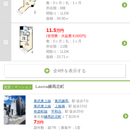
敷：0ヶ月｜礼：1ヶ月
所在階：8階
間取り：1LDK
面積：39.90㎡
11.5
万
円
(管理費・共益費 8,000円)
敷：0ヶ月｜礼：1ヶ月
所在階：11階
間取り：1LDK
面積：33.71㎡
全4件を表示する
Launa練馬北町
賃貸｜マンション
東武東上線
「
東武練馬
」駅 徒歩7分
東武東上線
「
上板橋
」駅 徒歩15分
有楽町線
「
平和台
」駅 徒歩20分
東京都
練馬区
北町
１丁目26-6
7
万円
築年数：築7年 ｜募集中：
1室