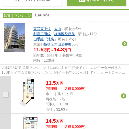
Laule’a
賃貸｜マンション
東武東上線
「
大山
」駅 徒歩5分
都営三田線
「
板橋区役所前
」駅 徒歩17分
山手線
「
池袋
」駅 徒歩25分
東京都
板橋区
大山金井町
56-3
11.5
14.8
万円～
万円
築年数：築11年 ｜募集中：
4室
階数：12階建
大山駅の駅近賃貸マンション【Laule’a】のご紹介です。 エレベーター付きの
1LDKタイプの賃貸マンションは【仲介手数料0.55ヶ月】です。 オートロック・
防犯カメラ・モニター付きイン...
11.5
万
円
(管理費・共益費 8,000円)
敷：-｜礼：1ヶ月
所在階：2階
間取り：1LDK
面積：32.63㎡
14.5
万
円
(管理費・共益費 8,000円)