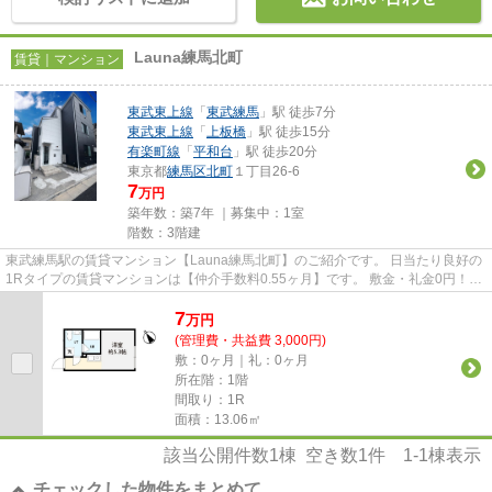
Launa練馬北町
賃貸｜マンション
東武東上線
「
東武練馬
」駅 徒歩7分
東武東上線
「
上板橋
」駅 徒歩15分
有楽町線
「
平和台
」駅 徒歩20分
東京都
練馬区
北町
１丁目26-6
7
万円
築年数：築7年 ｜募集中：
1室
階数：3階建
東武練馬駅の賃貸マンション【Launa練馬北町】のご紹介です。 日当たり良好の
1Rタイプの賃貸マンションは【仲介手数料0.55ヶ月】です。 敷金・礼金0円！家
電付き(テレビ・冷蔵庫・洗...
7
万
円
(管理費・共益費 3,000円)
敷：0ヶ月｜礼：0ヶ月
所在階：1階
間取り：1R
面積：13.06㎡
該当公開件数
1
棟 空き数
1
件
1-1
棟表示
チェックした物件をまとめて