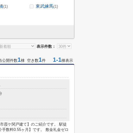
橋
東武練馬
(1)
(1)
表示件数：
1
1
1-1
当公開件数
棟 空き数
件
棟表示
4
分
市霞ケ関戸建て】のご紹介です。 駅徒
介手数料0.55ヶ月】です。 敷金礼金ゼロ