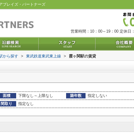
アブレイズ・パートナーズ
営業時間：10：00～19：00
定休日：
・駅から探す
>
東武鉄道東武東上線
>
霞ヶ関駅の賃貸
面積
下限なし～上限なし
築年数
指定しない
間取り
指定なし