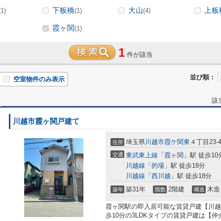
下板橋
大山
上板
(1)
(1)
(4)
霞ヶ関
(1)
1
件が該当
並び順：
空室物件のみ表示
該
川越市霞ヶ関戸建て
埼玉県
川越市
霞ケ関東
４丁目23-
住所
交通
東武東上線
「
霞ヶ関
」駅 徒歩10
川越線
「
的場
」駅 徒歩18分
川越線
「
西川越
」駅 徒歩18分
築31年
2階建
木造
築年
階数
構造
霞ヶ関駅の即入居可能な賃貸戸建【川越
歩10分の3LDKタイプの賃貸戸建は【仲