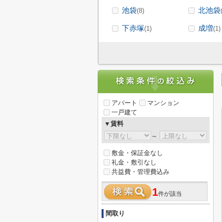
池袋
北池袋
(8)
下赤塚
成増
(1)
(1)
アパート
マンション
一戸建て
▼賃料
～
敷金・保証金なし
礼金・敷引なし
共益費・管理費込み
1
件が該当
間取り