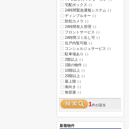
宅配ボックス
(-)
24時間緊急通報システム
(-)
ディンプルキー
(-)
防犯カメラ
(-)
24時間有人管理
(-)
フロントサービス
(-)
24時間ゴミ出し可
(-)
住戸内覧可能
(-)
コンシェルジュサービス
(-)
駐車場あり
(-)
2階以上
(-)
1階の物件
(-)
10階以上
(-)
20階以上
(-)
最上階
(-)
南向き
(-)
角部屋
(-)
1
件が該当
新着物件