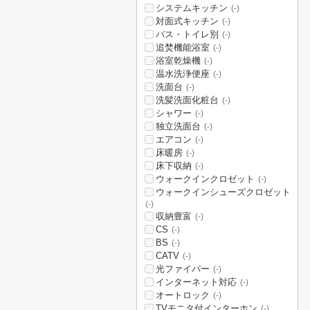
システムキッチン
(-)
対面式キッチン
(-)
バス・トイレ別
(-)
追焚機能浴室
(-)
浴室乾燥機
(-)
温水洗浄便座
(-)
洗面台
(-)
洗髪洗面化粧台
(-)
シャワー
(-)
独立洗面台
(-)
エアコン
(-)
床暖房
(-)
床下収納
(-)
ウォークインクロゼット
(-)
ウォークインシューズクロゼット
(-)
収納豊富
(-)
CS
(-)
BS
(-)
CATV
(-)
光ファイバー
(-)
インターネット対応
(-)
オートロック
(-)
TVモニタ付インターホン
(-)