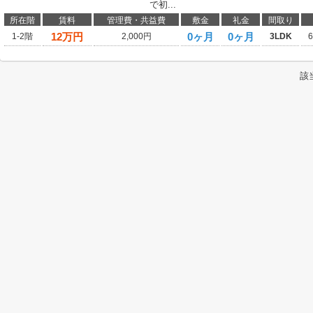
で初...
所在階
賃料
管理費・共益費
敷金
礼金
間取り
12
万円
0ヶ月
0ヶ月
1-2階
2,000円
3LDK
該