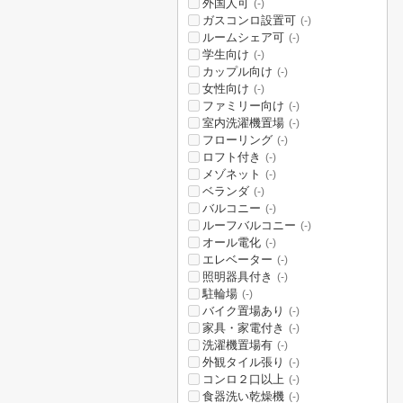
外国人可
(-)
ガスコンロ設置可
(-)
ルームシェア可
(-)
学生向け
(-)
カップル向け
(-)
女性向け
(-)
ファミリー向け
(-)
室内洗濯機置場
(-)
フローリング
(-)
ロフト付き
(-)
メゾネット
(-)
ベランダ
(-)
バルコニー
(-)
ルーフバルコニー
(-)
オール電化
(-)
エレベーター
(-)
照明器具付き
(-)
駐輪場
(-)
バイク置場あり
(-)
家具・家電付き
(-)
洗濯機置場有
(-)
外観タイル張り
(-)
コンロ２口以上
(-)
食器洗い乾燥機
(-)