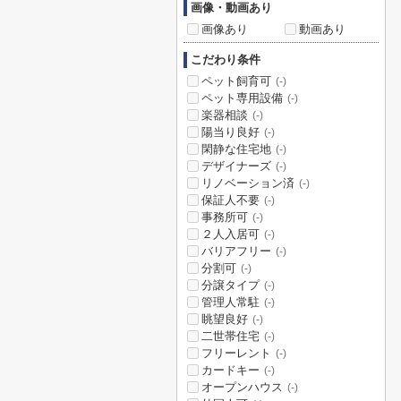
画像・動画あり
画像あり
動画あり
こだわり条件
ペット飼育可
(-)
ペット専用設備
(-)
楽器相談
(-)
陽当り良好
(-)
閑静な住宅地
(-)
デザイナーズ
(-)
リノベーション済
(-)
保証人不要
(-)
事務所可
(-)
２人入居可
(-)
バリアフリー
(-)
分割可
(-)
分譲タイプ
(-)
管理人常駐
(-)
眺望良好
(-)
二世帯住宅
(-)
フリーレント
(-)
カードキー
(-)
オープンハウス
(-)