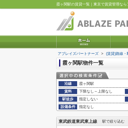
霞ヶ関駅の賃貸一覧｜東京で賃貸管理なら
アブレイズパートナーズ
>
(賃貸)路線
霞ヶ関駅物件一覧
沿線
霞ヶ関駅
賃料
下限なし～上限なし
駅徒歩
指定しない
設備条件
指定なし
東武鉄道東武東上線
駅で絞り込む