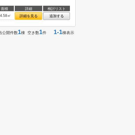
面積
詳細
検討リスト
64.58㎡
詳細を見る
追加する
1
1
1-1
当公開件数
棟 空き数
件
棟表示