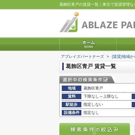
葛飾区青戸の賃貸一覧｜東京で賃貸管理な
アブレイズパートナーズ
>
(賃貸)地域
葛飾区青戸 賃貸一覧
地域
葛飾区青戸
賃料
下限なし～上限なし
駅徒歩
指定しない
設備条件
指定なし