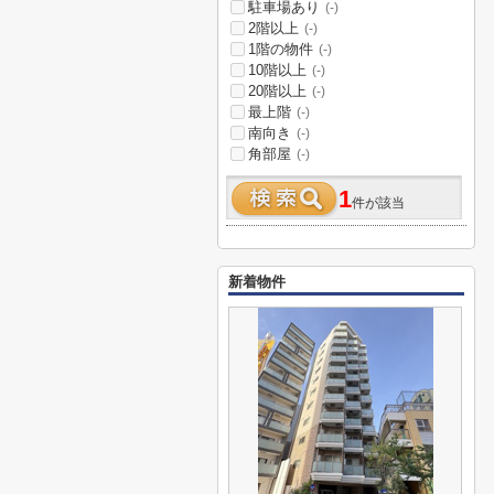
駐車場あり
(-)
2階以上
(-)
1階の物件
(-)
10階以上
(-)
20階以上
(-)
最上階
(-)
南向き
(-)
角部屋
(-)
1
件が該当
新着物件