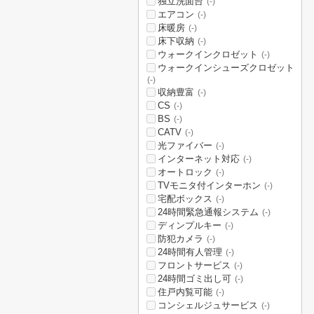
独立洗面台
(-)
エアコン
(-)
床暖房
(-)
床下収納
(-)
ウォークインクロゼット
(-)
ウォークインシューズクロゼット
(-)
収納豊富
(-)
CS
(-)
BS
(-)
CATV
(-)
光ファイバー
(-)
インターネット対応
(-)
オートロック
(-)
TVモニタ付インターホン
(-)
宅配ボックス
(-)
24時間緊急通報システム
(-)
ディンプルキー
(-)
防犯カメラ
(-)
24時間有人管理
(-)
フロントサービス
(-)
24時間ゴミ出し可
(-)
住戸内覧可能
(-)
コンシェルジュサービス
(-)