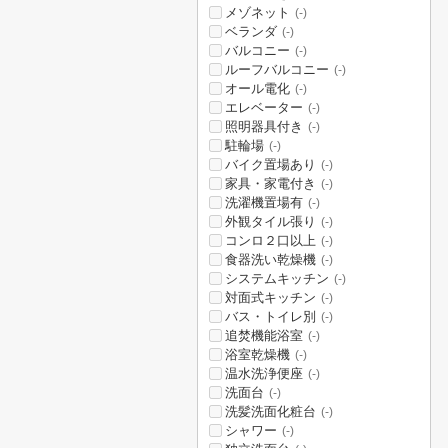
メゾネット
(-)
ベランダ
(-)
バルコニー
(-)
ルーフバルコニー
(-)
オール電化
(-)
エレベーター
(-)
照明器具付き
(-)
駐輪場
(-)
バイク置場あり
(-)
家具・家電付き
(-)
洗濯機置場有
(-)
外観タイル張り
(-)
コンロ２口以上
(-)
食器洗い乾燥機
(-)
システムキッチン
(-)
対面式キッチン
(-)
バス・トイレ別
(-)
追焚機能浴室
(-)
浴室乾燥機
(-)
温水洗浄便座
(-)
洗面台
(-)
洗髪洗面化粧台
(-)
シャワー
(-)