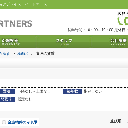
らアブレイズ・パートナーズ
営業時間：10：00～19：00
定休日：
から探す
>
葛飾区
>
青戸の賃貸
面積
下限なし～上限なし
築年数
指定しない
間取り
指定なし
並び順：
空室物件のみ表示