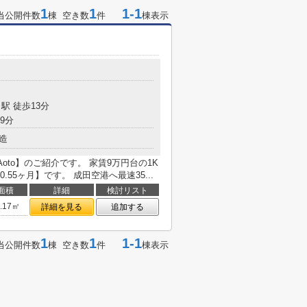
1
1
1-1
当公開件数
棟 空き数
件
棟表示
駅 徒歩13分
9分
造
Aoto】のご紹介です。 家賃9万円台の1K
55ヶ月】です。 成田空港へ最速35...
面積
詳細
検討リスト
5.17㎡
詳細を見る
追加する
1
1
1-1
当公開件数
棟 空き数
件
棟表示