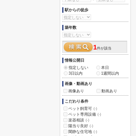
駅からの徒歩
築年数
1
件が該当
情報公開日
指定しない
本日
3日以内
1週間以内
画像・動画あり
画像あり
動画あり
こだわり条件
ペット飼育可
(-)
ペット専用設備
(-)
楽器相談
(-)
陽当り良好
(-)
閑静な住宅地
(-)