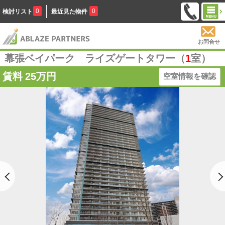
0
0
検討リスト
最近見た物件
お問合せ
幕張ベイパーク ライズゲートタワー（
1
室）
賃料
25万円
空室情報を確認