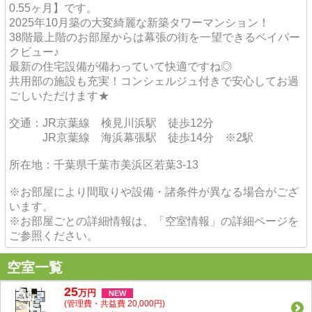
0.55ヶ月】です。
2025年10月築の大変綺麗な新築タワーマンション！
38階最上階のお部屋からは幕張の街を一望できるベイパー
クビュー♪
最新の住宅設備が備わっていて快適ですね◎
共用部の施設も充実！コンシェルジュ付きで安心してお過
ごしいただけます★
交通：JR京葉線 検見川浜駅 徒歩12分
JR京葉線 海浜幕張駅 徒歩14分 ※2駅
所在地：千葉県千葉市美浜区若葉3-13
※お部屋により間取りや設備・諸条件が異なる場合がござ
います。
※お部屋ごとの詳細情報は、「空室情報」の詳細ページを
ご参照ください。
空室一覧
25
万
円
NEW
(管理費・共益費 20,000円)