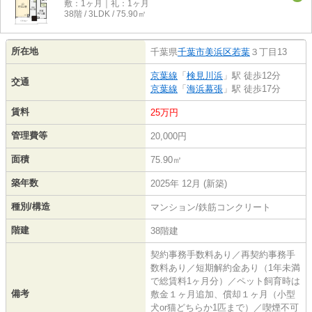
敷：1ヶ月｜礼：1ヶ月
38階 / 3LDK / 75.90㎡
所在地
千葉県
千葉市美浜区
若葉
３丁目13
京葉線
「
検見川浜
」駅 徒歩12分
交通
京葉線
「
海浜幕張
」駅 徒歩17分
賃料
25万円
管理費等
20,000円
面積
75.90㎡
築年数
2025年 12月 (新築)
種別/構造
マンション/鉄筋コンクリート
階建
38階建
契約事務手数料あり／再契約事務手
数料あり／短期解約金あり（1年未満
で総賃料1ヶ月分）／ペット飼育時は
備考
敷金１ヶ月追加、償却１ヶ月（小型
犬or猫どちらか1匹まで）／喫煙不可