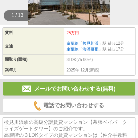
1 / 13
賃料
25万円
京葉線
「
検見川浜
」駅 徒歩12分
交通
京葉線
「
海浜幕張
」駅 徒歩17分
間取り(面積)
3LDK(75.90㎡)
築年月
2025年 12月(新築)
メールでお問い合わせする(無料)
電話でお問い合わせする
検見川浜駅の高級分譲賃貸マンション【幕張ベイパーク
ライズゲートタワー】のご紹介です。
高層階の３LDKタイプの賃貸マンションは【仲介手数料