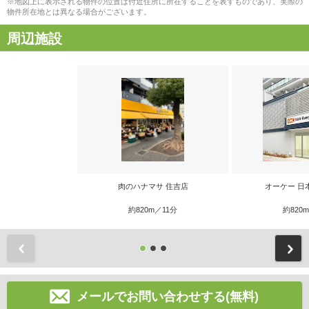
※地図上に表示される物件の位置は付近住所に所在することを表すものであり、実際の
物件所在地とは異なる場合がございます。
周辺施設
肉のハナマサ 住吉店
オーケー 日
約820m／11分
約820
前
メールでお問い合わせする(無料)