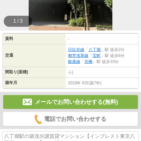
1 / 3
賃料
-
日比谷線
「
八丁堀
」駅 徒歩2分
交通
都営浅草線
「
宝町
」駅 徒歩6分
銀座線
「
京橋
」駅 徒歩10分
間取り(面積)
-(-)
築年月
2019年 8月(築7年)
メールでお問い合わせする(無料)
電話でお問い合わせする
八丁堀駅の築浅分譲賃貸マンション【インプレスト東京八