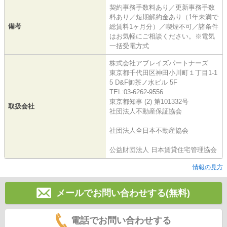
契約事務手数料あり／更新事務手数
料あり／短期解約金あり（1年未満で
備考
総賃料1ヶ月分）／喫煙不可／諸条件
はお気軽にご相談ください。※電気
一括受電方式
株式会社アブレイズパートナーズ
東京都千代田区神田小川町１丁目1-1
5 D&F御茶ノ水ビル 5F
TEL:03-6262-9556
東京都知事 (2) 第101332号
取扱会社
社団法人不動産保証協会
社団法人全日本不動産協会
公益財団法人 日本賃貸住宅管理協会
情報の見方
メールでお問い合わせする(無料)
電話でお問い合わせする