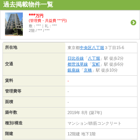
過去掲載物件一覧
***
万円
(管理費・共益費 ***円)
敷：***｜礼：***
2階 / *** / ***
所在地
東京都
中央区
八丁堀
３丁目15-6
日比谷線
「
八丁堀
」駅 徒歩2分
交通
都営浅草線
「
宝町
」駅 徒歩6分
銀座線
「
京橋
」駅 徒歩10分
賃料
-
管理費等
-
面積
-
築年数
2019年 8月 (築7年)
種別/構造
マンション/鉄筋コンクリート
階建
12階建 地下1階