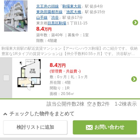
京王井の頭線
「
駒場東大前
」駅 徒歩4分
東急田園都市線
「
池尻大橋
」駅 徒歩15分
山手線
「
渋谷
」駅 徒歩17分
東京都
目黒区
駒場
１丁目11-15
8.4
万円
築年数：築40年 ｜募集中：
1室
階数：4階建
駒場東大前駅の駅近賃貸マンション【アーバンハウス駒場】のご紹介です。 収納
豊富な1Rタイプの賃貸マンションは【仲介手数料0.55ヶ月】です。 渋谷駅が徒
歩圏内で利用可能な人気エリ...
8.4
万
円
(管理費・共益費 -)
敷：0ヶ月｜礼：1ヶ月
所在階：4階
間取り：1R
面積：20.56㎡
該当公開件数
2
棟 空き数
2
件
1-2
棟表示
チェックした物件をまとめて
検討リストに追加
お問い合わせ