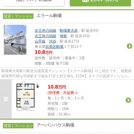
エラール駒場
賃貸｜マンション
京王井の頭線
「
駒場東大前
」駅 徒歩4分
京王井の頭線
「
神泉
」駅 徒歩10分
山手線
「
渋谷
」駅 徒歩17分
東京都
目黒区
駒場
１丁目11-7
10.8
万円
築年数：築39年 ｜募集中：
1室
階数：3階建 地下1階
駒場東大前駅の駅近分譲賃貸マンション【エラール駒場】のご紹介です。 複数路
線使用可能な渋谷駅まで徒歩17分と好立地な【1DK】タイプの賃貸マンションは
【仲介手数料0.55ヶ月】です...
10.8
万
円
(管理費・共益費 -)
敷：1ヶ月｜礼：1ヶ月
所在階：1階
間取り：1DK
面積：31.96㎡
アーバンハウス駒場
賃貸｜マンション